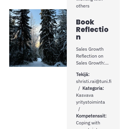
others
Book
Reflectio
n
Sales Growth
Reflection on
Sales Growth:...
Tekijä:
shristi.rai@tuni.fi
Kategoria:
Kasvava
yritystoiminta
Kompetenssit:
Coping with