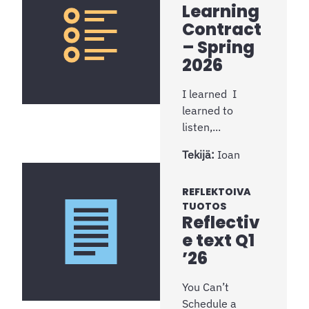
Learning
Contract
– Spring
2026
I learned I
learned to
listen,...
Tekijä:
Ioan
REFLEKTOIVA
TUOTOS
Reflectiv
e text Q1
’26
You Can’t
Schedule a