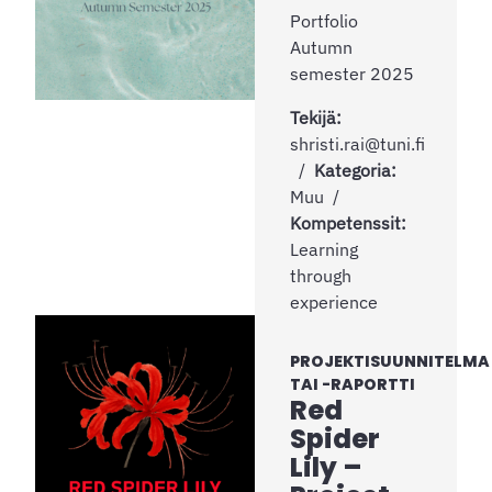
Portfolio
Autumn
semester 2025
Tekijä:
shristi.rai@tuni.fi
Kategoria:
Muu
Kompetenssit:
Learning
through
experience
PROJEKTISUUNNITELMA
TAI -RAPORTTI
Red
Spider
Lily –