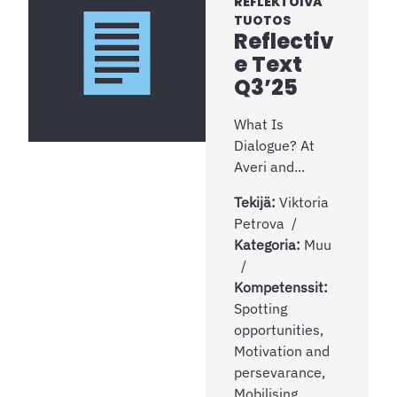
REFLEKTOIVA
TUOTOS
Reflectiv
e Text
Q3’25
What Is
Dialogue? At
Averi and...
Tekijä:
Viktoria
Petrova
Kategoria:
Muu
Kompetenssit:
Spotting
opportunities,
Motivation and
persevarance,
Mobilising