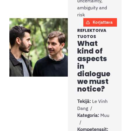
uncertainty,
ambiguity and
risk
Korjattava
REFLEKTOIVA
TUOTOS
What
kind of
aspects
in
dialogue
we must
notice?
Tekijä:
Le Vinh
Dang
Kategoria:
Muu
Kompetenssit: