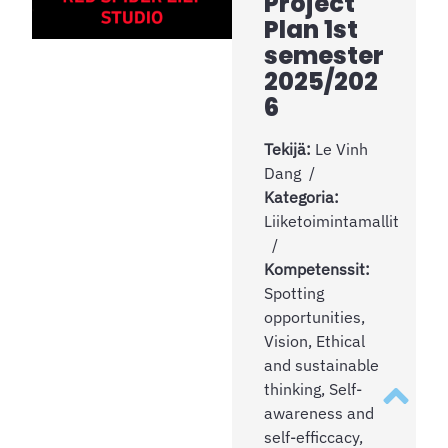
Project
Plan 1st
semester
2025/202
6
Tekijä:
Le Vinh
Dang
Kategoria:
Liiketoimintamallit
Kompetenssit:
Spotting
opportunities,
Vision, Ethical
and sustainable
Takaisin y
thinking, Self-
awareness and
self-efficcacy,