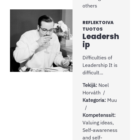
others
REFLEKTOIVA
TUOTOS
Leadersh
ip
Difficulties of
Leadership It is
difficult...
Tekijä:
Noel
Horváth
Kategoria:
Muu
Kompetenssit:
Valuing ideas,
Self-awareness
and self-