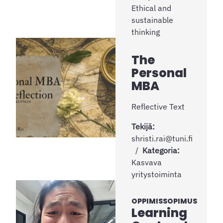
Ethical and
sustainable
thinking
The
Personal
MBA
Reflective Text
Tekijä:
shristi.rai@tuni.fi
Kategoria:
Kasvava
yritystoiminta
OPPIMISSOPIMUS
Learning