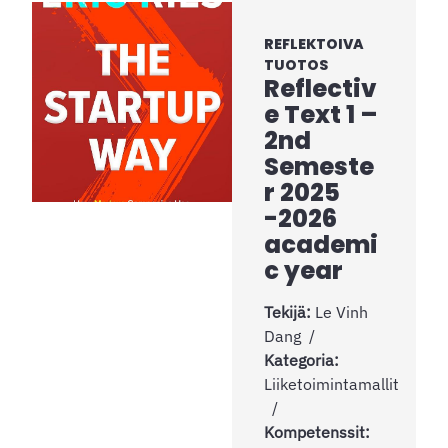
REFLEKTOIVA
TUOTOS
Reflectiv
e Text 1 –
2nd
Semeste
r 2025
-2026
academi
c year
Tekijä:
Le Vinh
Dang
Kategoria:
Liiketoimintamallit
Kompetenssit: