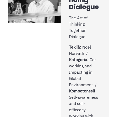
nding
Dialogue
The Art of
Thinking
Together
Dialogue ...
Tekijä:
Noel
Horváth
Kategoria:
Co-
working and
Impacting in
Global
Environment
Kompetenssit:
Self-awareness
and self-
efficcacy,
Working with