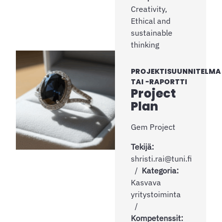
Creativity,
Ethical and
sustainable
thinking
PROJEKTISUUNNITELMA
TAI -RAPORTTI
Project
Plan
Gem Project
Tekijä:
shristi.rai@tuni.fi
Kategoria:
Kasvava
yritystoiminta
Kompetenssit: