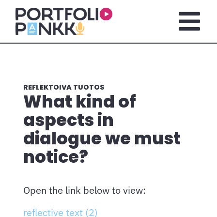
Siirry sisältöön
Korjattava
Avaa pä
REFLEKTOIVA TUOTOS
What kind of
aspects in
dialogue we must
notice?
Open the link below to view:
reflective text (2)