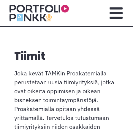
Siirry sisältöön
Avaa pä
Tiimit
Joka kevät TAMKin Proakatemialla
perustetaan uusia tiimiyrityksiä, jotka
ovat oikeita oppimisen ja oikean
bisneksen toimintaympäristöjä.
Proakatemialla opitaan yhdessä
yrittämällä. Tervetuloa tutustumaan
tiimiyrityksiin niiden osakkaiden