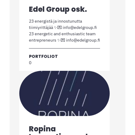
Edel Group osk.
23 energistä ja innostunutta
tiimiyrittäjää ✨💌 info@edelgroup.fi
23 energetic and enthusiastic team
entrepreneurs ✨💌 info@edelgroup.fi
PORTFOLIOT
0
Ropina