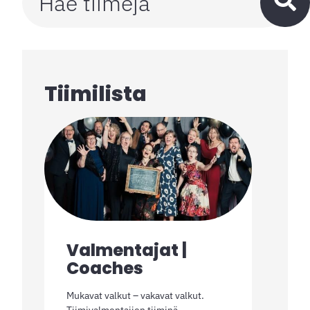
Tiimilista
Valmentajat |
Coaches
Mukavat valkut – vakavat valkut.
Tiimivalmentajien tiiminä