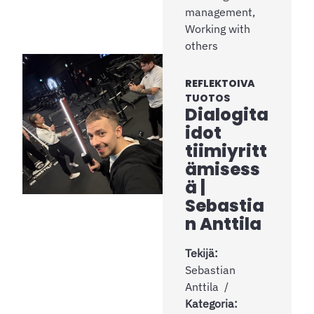
management,
Working with
others
REFLEKTOIVA
TUOTOS
Dialogita
idot
tiimiyritt
ämisess
ä |
Sebastia
n Anttila
Tekijä:
Sebastian
Anttila
Kategoria: