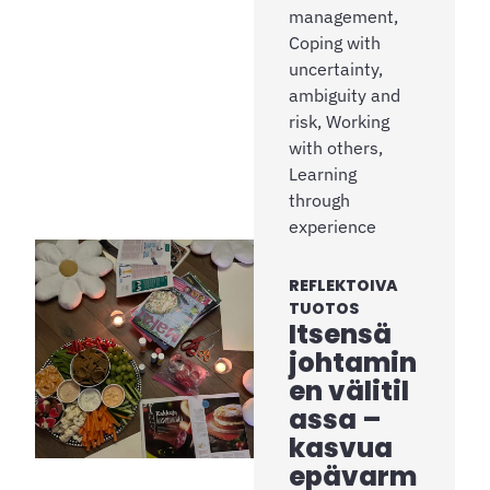
management,
Coping with
uncertainty,
ambiguity and
risk, Working
with others,
Learning
through
experience
REFLEKTOIVA
TUOTOS
Itsensä
johtamin
en välitil
assa –
kasvua
epävarm