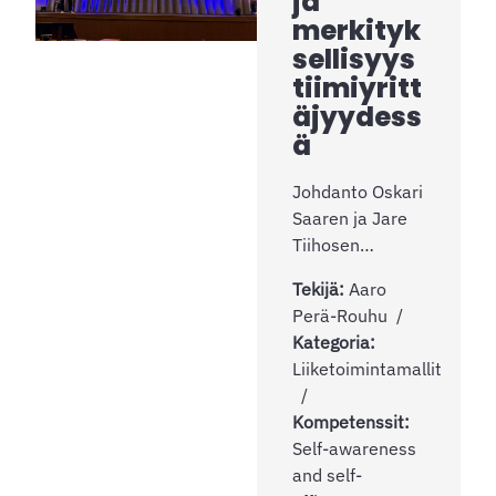
ja
merkityk
sellisyys
tiimiyritt
äjyydess
ä
Johdanto Oskari
Saaren ja Jare
Tiihosen…
Tekijä:
Aaro
Perä-Rouhu
Kategoria:
Liiketoimintamallit
Kompetenssit:
Self-awareness
and self-