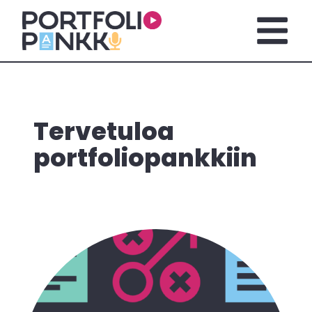
Siirry sisältöön
Avaa pä
Tervetuloa
portfoliopankkiin