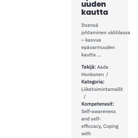
uuden
kautta
Itsensä
johtaminen välitilassa
– kasvua
epävarmuuden
kautta …
Tekijä:
Aada
Honkonen
Kategoria:
Liiketoimintamallit
Kompetenssit:
Self-awareness
and self-
efficcacy, Coping
with