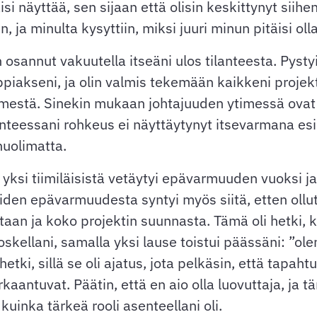
äisi näyttää, sen sijaan että olisin keskittynyt siihe
ja minulta kysyttiin, miksi juuri minun pitäisi olla
osannut vakuutella itseäni ulos tilanteesta. Pystyi
ppiakseni, ja olin valmis tekemään kaikkeni projekt
timestä. Sinekin mukaan johtajuuden ytimessä ovat
nteessani rohkeus ei näyttäytynyt itsevarmana esii
huolimatta.
 Kun yksi tiimiläisistä vetäytyi epävarmuuden vuoksi 
den epävarmuudesta syntyi myös siitä, etten ollut
aan ja koko projektin suunnasta. Tämä oli hetki, ku
skellani, samalla yksi lause toistui päässäni: ”ole
 hetki, sillä se oli ajatus, jota pelkäsin, että tapa
 erkaantuvat. Päätin, että en aio olla luovuttaja, ja 
kuinka tärkeä rooli asenteellani oli.