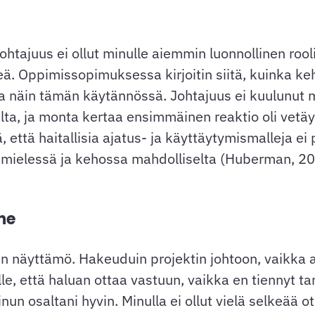
johtajuus ei ollut minulle aiemmin luonnollinen roo
 Oppimissopimuksessa kirjoitin siitä, kuinka keho 
kana näin tämän käytännössä. Johtajuus ei kuulunut 
ta, ja monta kertaa ensimmäinen reaktio oli vetä
, että haitallisia ajatus- ja käyttäytymismalleja ei
a mielessä ja kehossa mahdolliselta (Huberman, 
ne
n näyttämö. Hakeuduin projektin johtoon, vaikka a
ille, että haluan ottaa vastuun, vaikka en tiennyt 
un osaltani hyvin. Minulla ei ollut vielä selkeää ot