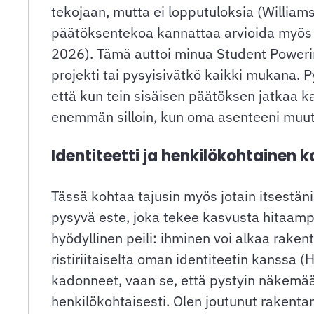
tekojaan, mutta ei lopputuloksia (Willia
päätöksentekoa kannattaa arvioida myös s
2026). Tämä auttoi minua Student Powerin 
projekti tai pysyisivätkö kaikki mukana. 
että kun tein sisäisen päätöksen jatkaa 
enemmän silloin, kun oma asenteeni muu
Identiteetti ja henkilökohtainen 
Tässä kohtaa tajusin myös jotain itsestäni
pysyvä este, joka tekee kasvusta hitaamp
hyödyllinen peili: ihminen voi alkaa rake
ristiriitaiselta oman identiteetin kanssa 
kadonneet, vaan se, että pystyin näkemään
henkilökohtaisesti. Olen joutunut rakent