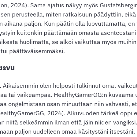
mson, 2024). Sama ajatus näkyy myös Gustafsbergi
en perusteella, miten ratkaisuun päädyttiin, eikä
aikana paljon. Kun päätin olla luovuttamatta, en v
Pystyin kuitenkin päättämään omasta asenteestani 
kaikesta huolimatta, se alkoi vaikuttaa myös muih
ttui päättäväisemmäksi.
kasvu
. Aikaisemmin olen helposti tulkinnut omat vaikeut
aa tai vaikeampaa. HealthyGamerGG:n kuvaama uhri
ntaa ongelmistaan osan minuuttaan niin vahvasti, e
(HealthyGamerGG, 2026). Alkuvuoden tärkeä oppi ei o
 niitä selkeämmin ilman että jäin niiden vangiksi.
amaan paljon uudelleen omaa käsitystäni itsestäni