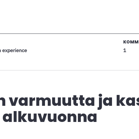
KOMM
h experience
1
n varmuutta ja ka
6 alkuvuonna