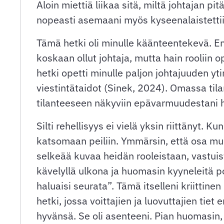
Aloin miettiä liikaa sitä, miltä johtajan pit
nopeasti asemaani myös kyseenalaistettiin, 
Tämä hetki oli minulle käänteentekevä. En 
koskaan ollut johtaja, mutta hain rooliin o
hetki opetti minulle paljon johtajuuden y
viestintätaidot (Sinek, 2024). Omassa tila
tilanteeseen näkyviin epävarmuudestani 
Silti rehellisyys ei vielä yksin riittänyt.
katsomaan peiliin. Ymmärsin, että osa mui
selkeää kuvaa heidän rooleistaan, vastuist
kävelyllä ulkona ja huomasin kyyneleitä po
haluaisi seurata”. Tämä itselleni kriittinen
hetki, jossa voittajien ja luovuttajien tiet
hyvänsä. Se oli asenteeni. Pian huomasin, 