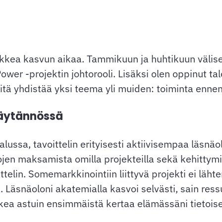
ikkea kasvun aikaa. Tammikuun ja huhtikuun välis
Power -projektin johtorooli. Lisäksi olen oppinut ta
tä yhdistää yksi teema yli muiden: toiminta enne
käytännössä
lussa, tavoittelin erityisesti aktiivisempaa läsnä
ojen maksamista omilla projekteilla sekä kehittymis
attelin. Somemarkkinointiin liittyvä projekti ei läh
ea. Läsnäoloni akatemialla kasvoi selvästi, sain ress
a astuin ensimmäistä kertaa elämässäni tietoisest