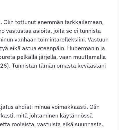
li. Olin tottunut enemmän tarkkailemaan,
vastustaa asioita, joita se ei tunnista
minun vanhaan toimintarefleksiini. Vastuun
ytyä eikä astua eteenpäin. Hubermanin ja
 pureta pelkällä järjellä, vaan muuttamalla
2026). Tunnistan tämän omasta keväästäni
jatus ahdisti minua voimakkaasti. Olin
tarkasti, mitä johtaminen käytännössä
etta rooleista, vastuista eikä suunnasta.