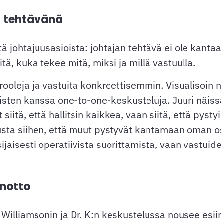
n tehtävänä
 johtajuusasioista: johtajan tehtävä ei ole kantaa
itä, kuka tekee mitä, miksi ja millä vastuulla.
ooleja ja vastuita konkreettisemmin. Visualisoin ni
äisten kanssa one-to-one-keskusteluja. Juuri näis
ut siitä, että hallitsin kaikkea, vaan siitä, että p
usta siihen, että muut pystyvät kantamaan oman 
sisijaisesti operatiivista suorittamista, vaan vastu
unotto
illiamsonin ja Dr. K:n keskustelussa nousee esiin a