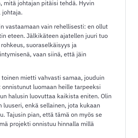
n, mitä johtajan pitäisi tehdä. Hyvin
 johtaja.
n vastaamaan vain rehellisesti: en ollut
in eteen. Jälkikäteen ajatellen juuri tuo
 rohkeus, suoraselkäisyys ja
ntymisenä, vaan siinä, että jäin
ja toinen mietti vahvasti samaa, jouduin
 onnistunut luomaan heille tarpeeksi
n halusin luovuttaa kaikista eniten. Olin
n luuseri, enkä sellainen, jota kukaan
htuu. Tajusin pian, että tämä on myös se
tämä projekti onnistuu hinnalla millä