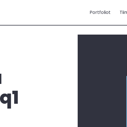
Portfoliot
Tii
a
 q1