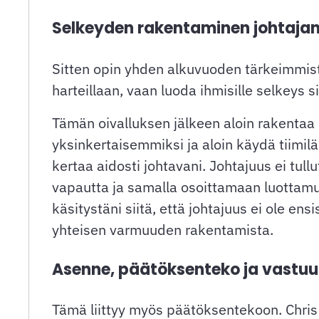
Selkeyden rakentaminen johtaja
Sitten opin yhden alkuvuoden tärkeimmistä
harteillaan, vaan luoda ihmisille selkeys si
Tämän oivalluksen jälkeen aloin rakentaa r
yksinkertaisemmiksi ja aloin käydä tiimil
kertaa aidosti johtavani. Johtajuus ei tull
vapautta ja samalla osoittamaan luottam
käsitystäni siitä, että johtajuus ei ole en
yhteisen varmuuden rakentamista.
Asenne, päätöksenteko ja vastu
Tämä liittyy myös päätöksentekoon. Chris W