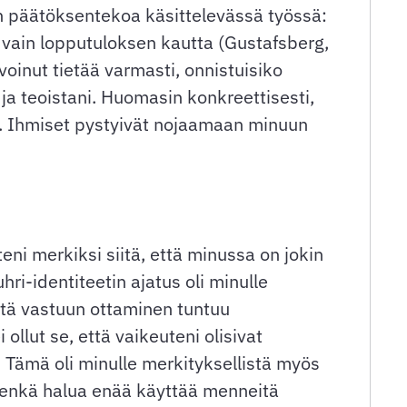
n päätöksentekoa käsittelevässä työssä:
 vain lopputuloksen kautta (Gustafsberg,
oinut tietää varmasti, onnistuisiko
ja teoistani. Huomasin konkreettisesti,
in. Ihmiset pystyivät nojaamaan minuun
eni merkiksi siitä, että minussa on jokin
-identiteetin ajatus oli minulle
ttä vastuun ottaminen tuntuu
llut se, että vaikeuteni olisivat
 Tämä oli minulle merkityksellistä myös
, enkä halua enää käyttää menneitä