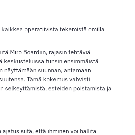
 kaikkea operatiivista tekemistä omilla
itä Miro Boardiin, rajasin tehtäviä
sä keskusteluissa tunsin ensimmäistä
ystyin näyttämään suunnan, antamaan
osuutensa. Tämä kokemus vahvisti
iden selkeyttämistä, esteiden poistamista ja
jatus siitä, että ihminen voi hallita