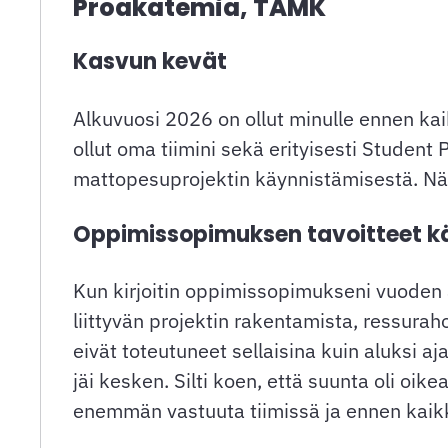
Proakatemia, TAMK
Kasvun kevät
Alkuvuosi 2026 on ollut minulle ennen ka
ollut oma tiimini sekä erityisesti Student 
mattopesuprojektin käynnistämisestä. Näi
Oppimissopimuksen tavoitteet 
Kun kirjoitin oppimissopimukseni vuoden a
liittyvän projektin rakentamista, ressurah
eivät toteutuneet sellaisina kuin aluksi aj
jäi kesken. Silti koen, että suunta oli oik
enemmän vastuuta tiimissä ja ennen kaikke