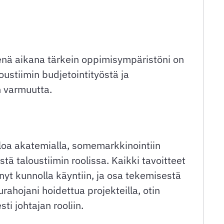
enä aikana tärkein oppimisympäristöni on
loustiimin budjetointityöstä ja
n varmuutta.
oloa akatemialla, somemarkkinointiin
tä taloustiimin roolissa. Kaikki tavoitteet
tenyt kunnolla käyntiin, ja osa tekemisestä
urahojani hoidettua projekteilla, otin
i johtajan rooliin.