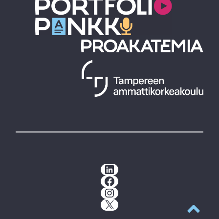
LinkedIn
Facebook
Instagram
X
Takaisin y