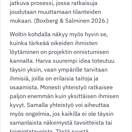
jatkuva prosessi, jossa ratkaisuja
joudutaan muuttamaan tilanteiden
mukaan. (Boxberg & Salminen 2026.)
Woltin kohdalla näkyy myös hyvin se,
kuinka tärkeää oikeiden ihmisten
löytäminen on projektin onnistumisen
kannalta. Harva suurempi idea toteutuu
täysin yksin, vaan ympärille tarvitaan
ihmisiä, joilla on erilaisia taitoja ja
osaamista. Monesti yhteistyö ratkaisee
paljon enemmän kuin yksittäisen ihmisen
kyvyt. Samalla yhteistyö voi aiheuttaa
myös ongelmia, jos kaikilla ei ole täysin
samanlaista näkemystä tavoitteista tai
toimintatavoista. Tästä syystä