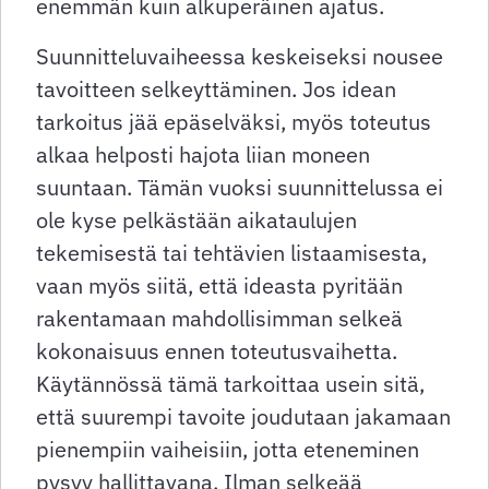
enemmän kuin alkuperäinen ajatus.
Suunnitteluvaiheessa keskeiseksi nousee
tavoitteen selkeyttäminen. Jos idean
tarkoitus jää epäselväksi, myös toteutus
alkaa helposti hajota liian moneen
suuntaan. Tämän vuoksi suunnittelussa ei
ole kyse pelkästään aikataulujen
tekemisestä tai tehtävien listaamisesta,
vaan myös siitä, että ideasta pyritään
rakentamaan mahdollisimman selkeä
kokonaisuus ennen toteutusvaihetta.
Käytännössä tämä tarkoittaa usein sitä,
että suurempi tavoite joudutaan jakamaan
pienempiin vaiheisiin, jotta eteneminen
pysyy hallittavana. Ilman selkeää