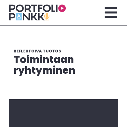
Siirry sisältöön
Avaa pä
REFLEKTOIVA TUOTOS
Toimintaan
ryhtyminen