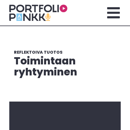
Skip to main content
Open m
REFLEKTOIVA TUOTOS
Toimintaan
ryhtyminen