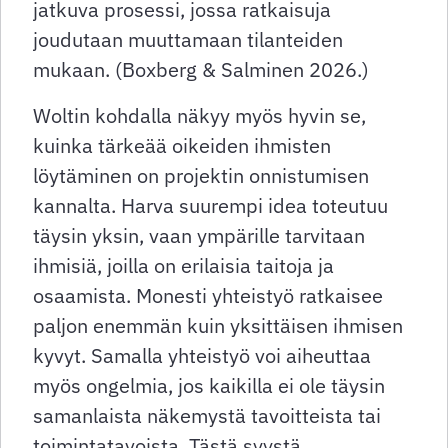
jatkuva prosessi, jossa ratkaisuja
joudutaan muuttamaan tilanteiden
mukaan. (Boxberg & Salminen 2026.)
Woltin kohdalla näkyy myös hyvin se,
kuinka tärkeää oikeiden ihmisten
löytäminen on projektin onnistumisen
kannalta. Harva suurempi idea toteutuu
täysin yksin, vaan ympärille tarvitaan
ihmisiä, joilla on erilaisia taitoja ja
osaamista. Monesti yhteistyö ratkaisee
paljon enemmän kuin yksittäisen ihmisen
kyvyt. Samalla yhteistyö voi aiheuttaa
myös ongelmia, jos kaikilla ei ole täysin
samanlaista näkemystä tavoitteista tai
toimintatavoista. Tästä syystä