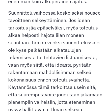
enemmän kuin alkuperäinen ajatus.
Suunnitteluvaiheessa keskeiseksi nousee
tavoitteen selkeyttäminen. Jos idean
tarkoitus jää epäselväksi, myös toteutus
alkaa helposti hajota liian moneen
suuntaan. Tämän vuoksi suunnittelussa ei
ole kyse pelkästään aikataulujen
tekemisestä tai tehtävien listaamisesta,
vaan myös siitä, että ideasta pyritään
rakentamaan mahdollisimman selkeä
kokonaisuus ennen toteutusvaihetta.
Käytännössä tämä tarkoittaa usein sitä,
että suurempi tavoite joudutaan jakamaan
pienempiin vaiheisiin, jotta eteneminen
pysyy hallittavana. Ilman selkeää