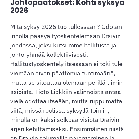
Johtopäätökset: Kohti syksyä
2026
Mitä syksy 2026 tuo tullessaan? Odotan
innolla pääsyä työskentelemään Draivin
johdossa, joksi kutsumme hallitusta ja
johtoryhmää kollektiivisesti.
Hallitustyöskentely itsessään ei toki tule
viemään aivan päättömiä tuntimääriä,
mutta se sitouttaa olemaan perillä tiimin
asioista. Tieto Liekkiin valinnoista antaa
vielä odottaa itseään, mutta riippumatta
siitä, missä roolissa syksyllä toimin,
minulla on kaksi selkeää visiota Draivin
arjen kehittämiseksi. Ensimmäinen niistä
on Draivin solumallin parantaminen ja