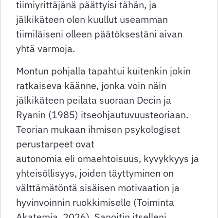
tiimiyrittäjänä päättyisi tähän, ja
jälkikäteen olen kuullut useamman
tiimiläiseni olleen päätöksestäni aivan
yhtä varmoja.
Montun pohjalla tapahtui kuitenkin jokin
ratkaiseva käänne, jonka voin näin
jälkikäteen peilata suoraan Decin ja
Ryanin (1985) itseohjautuvuusteoriaan.
Teorian mukaan ihmisen psykologiset
perustarpeet ovat
autonomia eli omaehtoisuus, kyvykkyys ja
yhteisöllisyys, joiden täyttyminen on
välttämätöntä sisäisen motivaation
ja
hyvinvoinnin ruokkimiselle (Toiminta
Akatemia, 2026). Sanoitin itselleni