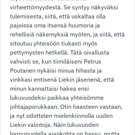
virheettömyydestä. Se syntyy näkyväksi
tulemisesta, siitä, että uskaltaa olla
pajoissa oma itsensä huumoria ja
rehellisiä näkemyksiä myöten, ja siitä, että
sitoutuu yhteisöön tiukasti myös
pettymysten hetkellä. Tätä oivallusta
vahvisti se, kun tiimiläiseni Petrus
Poutanen nykäisi minua hihasta ja
vinkkasi entisenä Liekin jäsenenä, että
minun kannattaisi hakea ensi
lukuvuodeksi paikkaa yhteisömme
johtajaporukkaan. Otin haasteen vastaan,
ja nyt odottelen mielenkiinnolla uuden
Liekin valintoja. Näin lukuvuoden
loppupuolella ajankohta on hassu, mutta