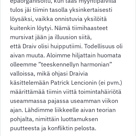
epäorganisoitu, kun taas myyntipäivillä
tulos jäi tiimin tasolla yksinkertaisesti
löysäksi, vaikka onnistuvia yksilöitä
kuitenkin löytyi. Nämä tiimihaasteet
mursivat jään ja illuusion siitä,
että Draiv olisi huipputiimi. Todellisuus oli
aivan muuta. Aloimme hiljattain huomata
olleemme ”teeskennellyn harmonian”
valloissa, mikä ohjasi Draivia
käsittelemään Patrick Lencionin (ei pvm.)
määrittämää tiimin viittä toimintahäiriötä
useammassa pajassa useamman viikon
ajan. Lähdimme liikkeelle aivan teorian
pohjalta, nimittäin luottamuksen
puutteesta ja konfliktin pelosta.