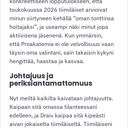
konkreettiseen lopputulokseen, että
toukokuussa 2026 tiimiläiset arvioivat
minun siirtyneen kehällä ”oman tonttinsa
hoitajaksi”, ja useampi näki minut jopa
aktiivisena jäsenenä. Kun ymmärsin,
että Proakatemia ei ole velvollisuus vaan
täysin oma valintani, sain takaisin kykyni
hengittää, haastaa ja kasvaa.
Johtajuus ja
periksiantamattomuus
Nyt meiltä kaikilta kaivataan johtajuutta.
Kaipaan sitä omassa tilanteessani
edelleen, ja Draiv kaipaa sitä kipeästi
aivan jokaiselta tiimiläiseltä. Tiimiläiseni