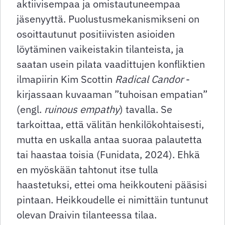
aktiivisempaa ja omistautuneempaa
jäsenyyttä. Puolustusmekanismikseni on
osoittautunut positiivisten asioiden
löytäminen vaikeistakin tilanteista, ja
saatan usein pilata vaadittujen konfliktien
ilmapiirin Kim Scottin
Radical Candor
-
kirjassaan kuvaaman ”tuhoisan empatian”
(engl.
ruinous empathy
) tavalla. Se
tarkoittaa, että välitän henkilökohtaisesti,
mutta en uskalla antaa suoraa palautetta
tai haastaa toisia (Funidata, 2024). Ehkä
en myöskään tahtonut itse tulla
haastetuksi, ettei oma heikkouteni pääsisi
pintaan. Heikkoudelle ei nimittäin tuntunut
olevan Draivin tilanteessa tilaa.