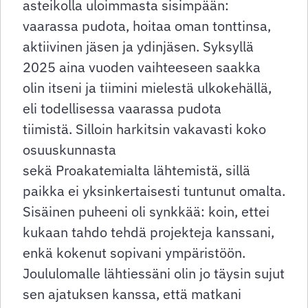
asteikolla uloimmasta sisimpään:
vaarassa pudota, hoitaa oman tonttinsa,
aktiivinen jäsen ja ydinjäsen. Syksyllä
2025 aina vuoden vaihteeseen saakka
olin itseni ja tiimini mielestä ulkokehällä,
eli todellisessa vaarassa pudota
tiimistä. Silloin harkitsin vakavasti koko
osuuskunnasta
sekä Proakatemialta lähtemistä, sillä
paikka ei yksinkertaisesti tuntunut omalta.
Sisäinen puheeni oli synkkää: koin, ettei
kukaan tahdo tehdä projekteja kanssani,
enkä kokenut sopivani ympäristöön.
Joululomalle lähtiessäni olin jo täysin sujut
sen ajatuksen kanssa, että matkani