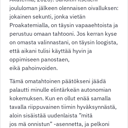
joululoman jälkeen olennaisen oivalluksen:
jokainen sekunti, jonka vietän
Proakatemialla, on täysin vapaaehtoista ja
perustuu omaan tahtooni. Jos kerran kyse
on omasta valinnastani, on täysin loogista,
että aikani tulisi käyttää hyvin ja
oppimiseen panostaen,
eikä pahoinvoiden.
Tämä omatahtoinen päätökseni jäädä
palautti minulle elintärkeän autonomian
kokemuksen. Kun en ollut enää samalla
tavalla riippuvainen tiimin hyväksynnästä,
aloin sisäistää uudenlaista ”mitä
jos mä onnistun” -asennetta, ja pelkoni