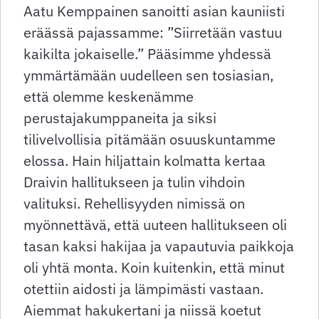
Aatu Kemppainen sanoitti asian kauniisti
eräässä pajassamme: ”Siirretään vastuu
kaikilta jokaiselle.” Pääsimme yhdessä
ymmärtämään uudelleen sen tosiasian,
että olemme keskenämme
perustajakumppaneita ja siksi
tilivelvollisia pitämään osuuskuntamme
elossa. Hain hiljattain kolmatta kertaa
Draivin hallitukseen ja tulin vihdoin
valituksi. Rehellisyyden nimissä on
myönnettävä, että uuteen hallitukseen oli
tasan kaksi hakijaa ja vapautuvia paikkoja
oli yhtä monta. Koin kuitenkin, että minut
otettiin aidosti ja lämpimästi vastaan.
Aiemmat hakukertani ja niissä koetut