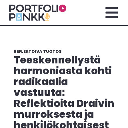
Siirry sisältöön
Avaa pä
REFLEKTOIVA TUOTOS
Teeskennellystä
harmoniasta kohti
radikaalia
vastuuta:
Reflektioita Draivin
murroksesta ja
henkilökohtaisest