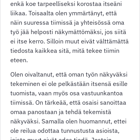
enkä koe tarpeelliseksi korostaa itseäni
liikaa. Toisaalta olen ymmärtänyt, että
näin suuressa tiimissä ja yhteisössä oma
työ jää helposti näkymättömäksi, jos siitä
ei itse kerro. Silloin muut eivät välttämättä
tiedosta kaikkea sitä, mitä tekee tiimin
eteen.
Olen oivaltanut, että oman työn näkyväksi
tekeminen ei ole pelkästään itsensä esille
tuomista, vaan myös osa vastuunkantoa
tiimissä. On tärkeää, että osaisi sanoittaa
omaa panostaan ja tehdä tekemistä
näkyväksi. Samalla olen huomannut, ettei
ole reilua odottaa tunnustusta asioista,
joista muut eivät edes tiedä. Jostain