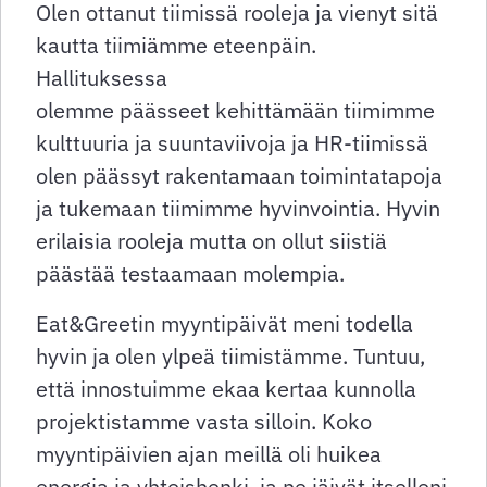
Olen ottanut tiimissä rooleja ja vienyt sitä
kautta tiimiämme eteenpäin.
Hallituksessa
olemme päässeet kehittämään tiimimme
kulttuuria ja suuntaviivoja ja HR-tiimissä
olen päässyt rakentamaan toimintatapoja
ja tukemaan tiimimme hyvinvointia. Hyvin
erilaisia rooleja mutta on ollut siistiä
päästää testaamaan molempia.
Eat&Greetin myyntipäivät meni todella
hyvin ja olen ylpeä tiimistämme. Tuntuu,
että innostuimme ekaa kertaa kunnolla
projektistamme vasta silloin. Koko
myyntipäivien ajan meillä oli huikea
energia ja yhteishenki, ja ne jäivät itselleni