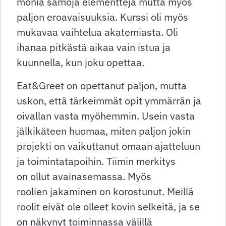
monia samoja elementtejä mutta myös
paljon eroavaisuuksia. Kurssi oli myös
mukavaa vaihtelua akatemiasta. Oli
ihanaa pitkästä aikaa vain istua ja
kuunnella, kun joku opettaa.
Eat&Greet on opettanut paljon, mutta
uskon, että tärkeimmät opit ymmärrän ja
oivallan vasta myöhemmin. Usein vasta
jälkikäteen huomaa, miten paljon jokin
projekti on vaikuttanut omaan ajatteluun
ja toimintatapoihin. Tiimin merkitys
on ollut avainasemassa. Myös
roolien jakaminen on korostunut. Meillä
roolit eivät ole olleet kovin selkeitä, ja se
on näkynyt toiminnassa välillä