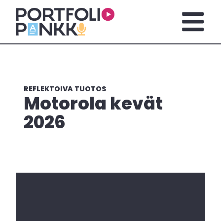
Siirry sisältöön
Avaa pä
REFLEKTOIVA TUOTOS
Motorola kevät
2026