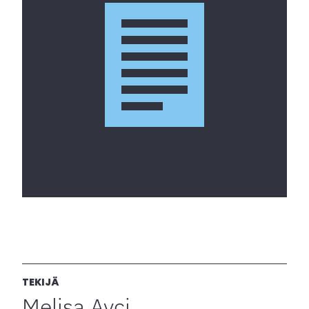
TEKIJÄ
Melisa Avci