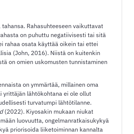
uka tahansa. Rahasuhteeseen vaikuttavat
hasta on puhuttu negatiivisesti tai sitä
tei rahaa osata käyttää oikein tai ettei
llisia (John, 2016). Niistä on kuitenkin
eistä on omien uskomusten tunnistaminen
lennaista on ymmärtää, millainen oma
 yrittäjän lähtökohtana ei ole ollut
dellisesti turvatumpi lähtötilanne.
d
(2022). Kiyosakin mukaan niukat
tämään luovuutta, ongelmanratkaisukykyä
yä priorisoida liiketoiminnan kannalta