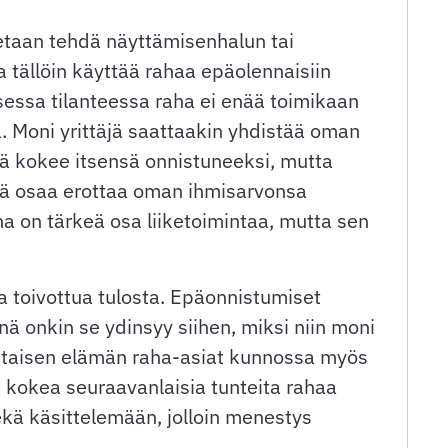
tetaan tehdä näyttämisenhalun tai
 tällöin käyttää rahaa epäolennaisiin
isessa tilanteessa raha ei enää toimikaan
ta. Moni yrittäjä saattaakin yhdistää oman
äjä kokee itsensä onnistuneeksi, mutta
äjä osaa erottaa oman ihmisarvonsa
 on tärkeä osa liiketoimintaa, mutta sen
ta toivottua tulosta. Epäonnistumiset
nä onkin se ydinsyy siihen, miksi niin moni
kohtaisen elämän raha-asiat kunnossa myös
an kokea seuraavanlaisia tunteita rahaa
ekä käsittelemään, jolloin menestys