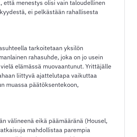
 että menestys olisi vain taloudellinen
kyydestä, ei pelkästään rahallisesta
suhteella tarkoitetaan yksilön
omanlainen rahasuhde, joka on jo usein
ielä elämässä muovaantunut. Yrittäjälle
haan liittyvä ajattelutapa vaikuttaa
uun muassa päätöksentekoon,
än välineenä eikä päämääränä (Housel,
ratkaisuja mahdollistaa parempia