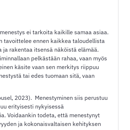
enestys ei tarkoita kaikille samaa asiaa.
 tavoittelee ennen kaikkea taloudellista
a ja rakentaa itsensä näköistä elämää.
toiminnallaan pelkästään rahaa, vaan myös
teinen käsite vaan sen merkitys riippuu
enestystä tai edes tuomaan sitä, vaan
Housel, 2023). Menestyminen siis perustuu
u erityisesti nykyisessä
ia. Voidaankin todeta, että menestynyt
vyyden ja kokonaisvaltaisen kehityksen