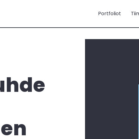
Portfoliot
Tii
suhde
sen