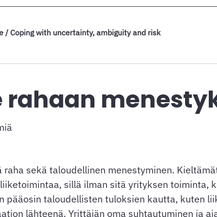
ve / Coping with uncertainty, ambiguity and risk
de rahaan menesty
miä
ä raha sekä taloudellinen menestyminen. Kieltämät
liiketoimintaa, sillä ilman sitä yrityksen toimint
pääosin taloudellisten tuloksien kautta, kuten liike
vaation lähteenä. Yrittäjän oma suhtautuminen ja aj