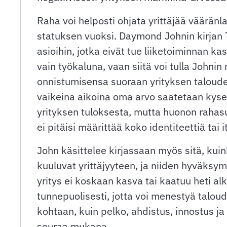
Raha voi helposti ohjata yrittäjää väärän
statuksen vuoksi. Daymond Johnin kirjan 
asioihin, jotka eivät tue liiketoiminnan 
vain työkaluna, vaan siitä voi tulla Johni
onnistumisensa suoraan yrityksen taloudel
vaikeina aikoina oma arvo saatetaan kyse
yrityksen tuloksesta, mutta huonon rahas
ei pitäisi määrittää koko identiteettiä tai 
John käsittelee kirjassaan myös sitä, kuin
kuuluvat yrittäjyyteen, ja niiden hyväksym
yritys ei koskaan kasva tai kaatuu heti a
tunnepuolisesti, jotta voi menestyä taloud
kohtaan, kuin pelko, ahdistus, innostus j
seuraa mukana.