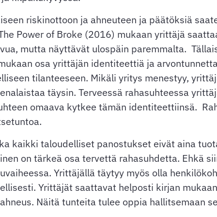
laiseen riskinottoon ja ahneuteen ja päätöksiä saa
The Power of Broke (2016) mukaan yrittäjä saattaa
kasvua, mutta näyttävät ulospäin paremmalta. Tälla
n mukaan osa yrittäjän identiteettiä ja arvontunnet
liseen tilanteeseen. Mikäli yritys menestyy, yritt
enalaistaa täysin. Terveessä rahasuhteessa yritt
uhteen omaava kytkee tämän identiteettiinsä. Raha
itsetuntoa.
ka kaikki taloudelliset panostukset eivät aina tuo
inen on tärkeä osa tervettä rahasuhdetta. Ehkä sii
lkuvaiheessa. Yrittäjällä täytyy myös olla henkilö
ellisesti. Yrittäjät saattavat helposti kirjan muka
a ahneus. Näitä tunteita tulee oppia hallitsemaan s