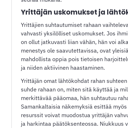
Yrittäjän uskomukset ja läht
Yrittäjien suhtautumiset rahaan vaihtelev
vahvasti yksilölliset uskomukset. Jos ihmi
on ollut jatkuvasti liian vähän, hän voi alk
menestys ole saavutettavissa, ovat yleisiä. 
mahdollista oppia pois tietoisen harjoit
ja niiden aktiivinen haastaminen.
Yrittäjän omat lähtökohdat rahan suhteen
suhde rahaan on, miten sitä käyttää ja mill
merkittävää pääomaa, hän suhtautuu rahaan 
Samankaltaisia näkemyksiä esittää myös 
resurssit voivat muodostua yrittäjän va
ja harkintaa päätöksenteossa. Niukkuus v