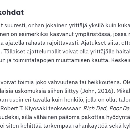
ökohdat
at suuresti, onhan jokainen yrittäjä yksilö kuin k
nen on esimerkiksi kasvanut ympäristössä, jossa ra
aa ajatella rahasta rajoittavasti. Ajatukset siitä, et
Tällaiset ajattelumallit voivat olla yrittäjälle haita
telun ja toimintatapojen muuttamisen kautta. Kesk
 voivat toimia joko vahvuutena tai heikkoutena. O
aisia uskomuksia siihen liittyy (John, 2016). Mikäli
usein eri tavalla kuin henkilö, jolla on ollut talou
Robert T. Kiyosaki teoksessaan
Rich Dad, Poor
Da
hvuudeksi, sillä vähäinen pääoma pakottaa hyödyn
oi siten kehittää tarkempaa rahankäyttöä sekä kyk