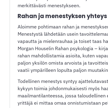
merkittävästi menestykseen.
Rahan ja menestyksen yhteys
Aloimme pohtimaan rahan ja menestyksen y
Menestystä lähdetään usein tavoittelemaan
vapautta ja mielenrauhaa ja toiset taas h
Morgan Houselin Rahan psykologia – kirja
rahan mahdollistamia asioita, kuten vapaut
paljon yksilön omista arvoista ja tavoitte
vaatii ympärilleen lopulta paljon muutaki
Todellinen menestys syntyy ajattelutavas
kykyyn toimia johdonmukaisesti myös haas
maailmantilanteessa, jossa taloudellinen
yrittäjä ei mittaa omaa onnistumistaan p