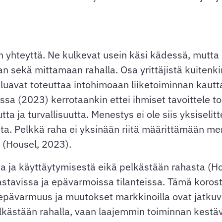
hteyttä. Ne kulkevat usein käsi kädessä, mutta m
 sekä mittamaan rahalla. Osa yrittäjistä kuitenkin
aluavat toteuttaa intohimoaan liiketoiminnan kautt
ssa (2023) kerrotaankin ettei ihmiset tavoittele 
ta ja turvallisuutta. Menestys ei ole siis yksiselit
ista. Pelkkä raha ei yksinään riitä määrittämään m
n (Housel, 2023).
ta ja käyttäytymisestä eikä pelkästään rahasta (
tavissa ja epävarmoissa tilanteissa. Tämä korostu
 epävarmuus ja muutokset markkinoilla ovat jatkuv
elkästään rahalla, vaan laajemmin toiminnan kestä