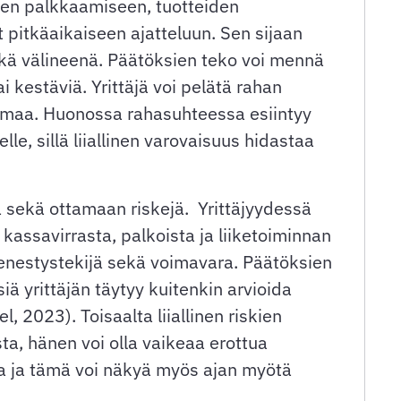
iden palkkaamiseen, tuotteiden
at pitkäaikaiseen ajatteluun. Sen sijaan
ikä välineenä. Päätöksien teko voi mennä
 kestäviä. Yrittäjä voi pelätä rahan
itelmaa. Huonossa rahasuhteessa esiintyy
lle, sillä liiallinen varovaisuus hidastaa
 sekä ottamaan riskejä. Yrittäjyydessä
n kassavirrasta, palkoista ja liiketoiminnan
 menestystekijä sekä voimavara. Päätöksien
iä yrittäjän täytyy kuitenkin arvioida
, 2023). Toisaalta liiallinen riskien
sta, hänen voi olla vaikeaa erottua
taa ja tämä voi näkyä myös ajan myötä