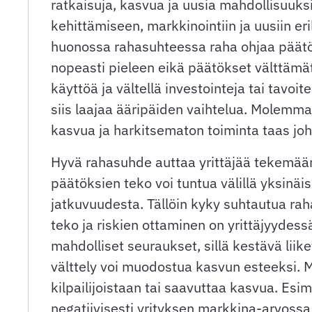
ratkaisuja, kasvua ja uusia mahdollisuuk
kehittämiseen, markkinointiin ja uusiin eri
huonossa rahasuhteessa raha ohjaa päätök
nopeasti pieleen eikä päätökset välttämätt
käyttöä ja vältellä investointeja tai tavo
siis laajaa ääripäiden vaihtelua. Molemmat ä
kasvua ja harkitsematon toiminta taas joht
Hyvä rahasuhde auttaa yrittäjää tekemään
päätöksien teko voi tuntua välillä yksinäis
jatkuvuudesta. Tällöin kyky suhtautua rah
teko ja riskien ottaminen on yrittäjyydess
mahdolliset seuraukset, sillä kestävä liike
välttely voi muodostua kasvun esteeksi. Mi
kilpailijoistaan tai saavuttaa kasvua. Esi
negatiivisesti yrityksen markkina-arvossa