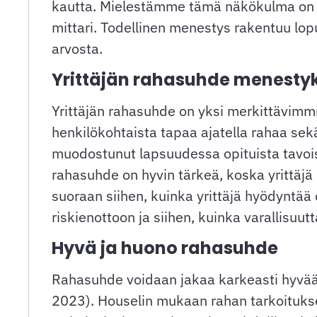
kautta. Mielestämme tämä näkökulma on tär
mittari. Todellinen menestys rakentuu lop
arvosta.
Yrittäjän rahasuhde menesty
Yrittäjän rahasuhde on yksi merkittävimmi
henkilökohtaista tapaa ajatella rahaa sek
muodostunut lapsuudessa opituista tavois
rahasuhde on hyvin tärkeä, koska yrittäjä
suoraan siihen, kuinka yrittäjä hyödynt
riskienottoon ja siihen, kuinka varallisuutt
Hyvä ja huono rahasuhde
Rahasuhde voidaan jakaa karkeasti hyvä
2023). Houselin mukaan rahan tarkoitukse