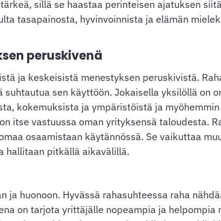
keä, sillä se haastaa perinteisen ajatuksen siitä,
ulta tasapainosta, hyvinvoinnista ja elämän mielek
ksen peruskivenä
stä ja keskeisistä menestyksen peruskivistä. Raha
ä suhtautua sen käyttöön. Jokaisella yksilöllä on 
ta, kokemuksista ja ympäristöistä ja myöhemmin v
 on itse vastuussa oman yrityksensä taloudesta. Ra
ää omaa osaamistaan käytännössä. Se vaikuttaa m
a hallitaan pitkällä aikavälillä.
än ja huonoon. Hyvässä rahasuhteessa raha nähdä
na on tarjota yrittäjälle nopeampia ja helpompia 