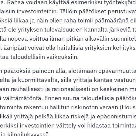
sia. Rahaa voidaan käyttää esimerkiksi työntekijö
laisiin investointeihin. Tällöin päätökset perustuv
siä liikaa ja näin ollen raha toimii päämääränä e
ä ole yrityksen tulevaisuuden kannalta järkeviä tai
itella nopeaa voittoa ilman pitkän aikavälin suunn
äripäät voivat olla haitallisia yrityksien kehitykse
aa taloudellisiin vaikeuksiin.
 päätöksiä paineen alla, sietämään epävarmuutta
eltä ja kuormittavalta, sillä yrittäjä kantaa vastuu
aan rauhallisesti ja rationaalisesti on keskeinen
ä välttämätöntä. Ennen suuria taloudellisia päätöks
toiminta rakentuu hallitun riskinoton varaan (Housel
käli yrittäjä pelkää liikaa riskejä ja epäonnistumi
merkiksi investointien välttely voi hidastaa toimin
 ja kilpailukyvyssä.