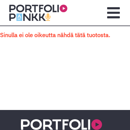
Siirry sisältöön
Avaa pä
Sinulla ei ole oikeutta nähdä tätä tuotosta.