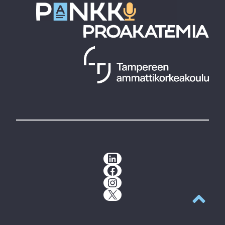
LinkedIn
Facebook
Instagram
X
Takaisin y