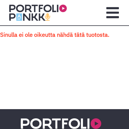
Siirry sisältöön
Avaa pä
Sinulla ei ole oikeutta nähdä tätä tuotosta.