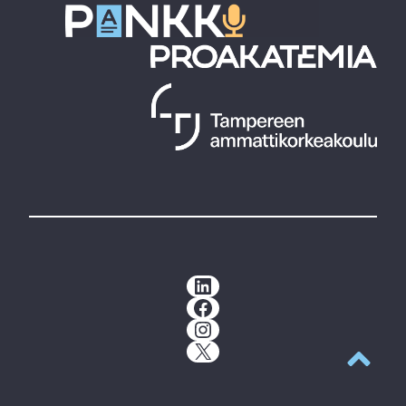
LinkedIn
Facebook
Instagram
X
Takaisin y