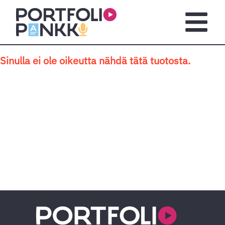
Siirry sisältöön
Avaa pä
Sinulla ei ole oikeutta nähdä tätä tuotosta.