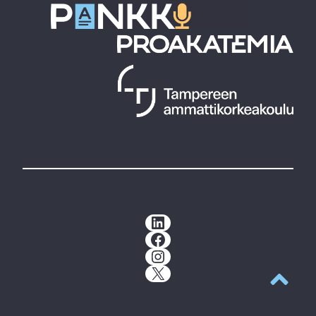
LinkedIn
Facebook
Instagram
X
Takaisin y