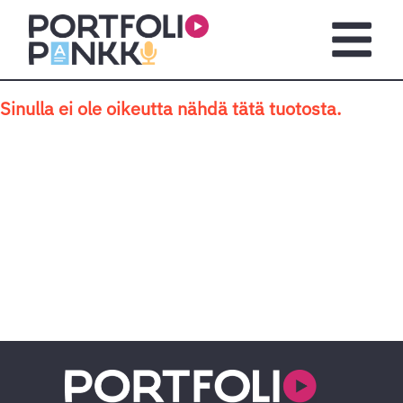
Siirry sisältöön
Avaa pä
Sinulla ei ole oikeutta nähdä tätä tuotosta.