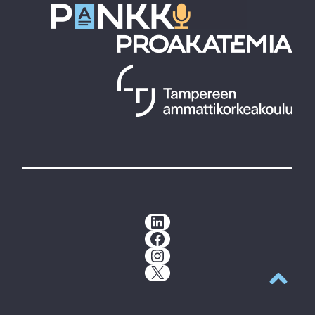
LinkedIn
Facebook
Instagram
X
Takaisin y