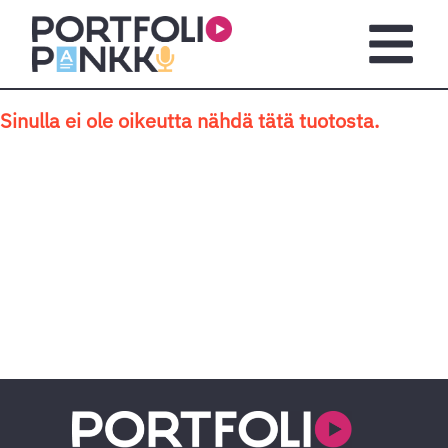
Siirry sisältöön
Avaa pä
Sinulla ei ole oikeutta nähdä tätä tuotosta.