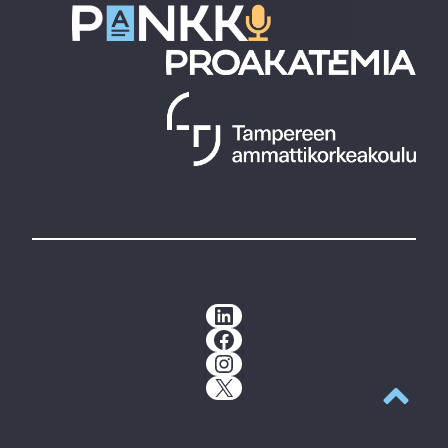
LinkedIn
Facebook
Instagram
X
Takaisin y