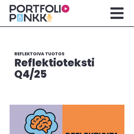
Siirry sisältöön
Avaa pä
REFLEKTOIVA TUOTOS
Reflektioteksti
Q4/25