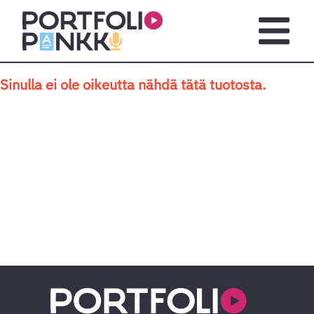
Siirry sisältöön
Avaa pä
Sinulla ei ole oikeutta nähdä tätä tuotosta.