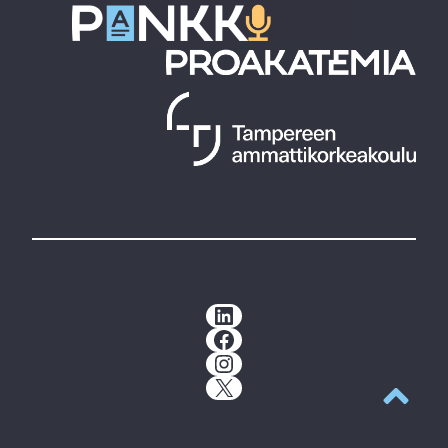
LinkedIn
Facebook
Instagram
X
Takaisin y