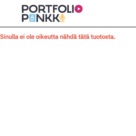
Siirry sisältöön
Sinulla ei ole oikeutta nähdä tätä tuotosta.