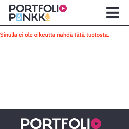
Siirry sisältöön
Avaa pä
Sinulla ei ole oikeutta nähdä tätä tuotosta.