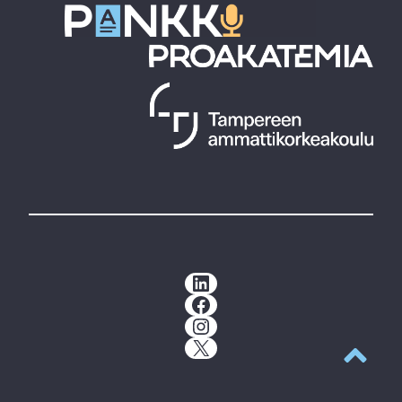
LinkedIn
Facebook
Instagram
X
Takaisin y