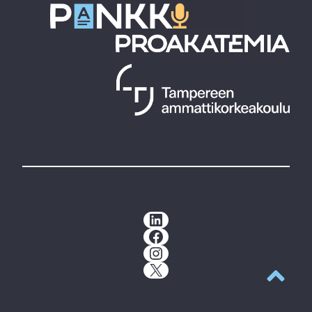
LinkedIn
Facebook
Instagram
X
Takaisin y