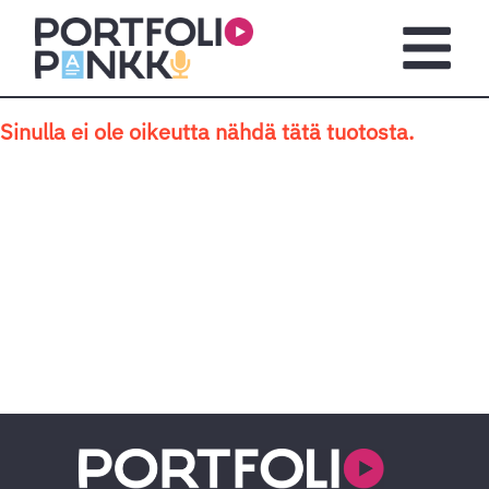
Siirry sisältöön
Avaa pä
Sinulla ei ole oikeutta nähdä tätä tuotosta.