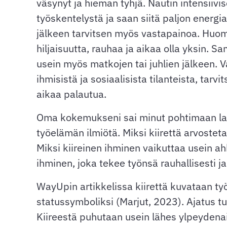
väsynyt ja hieman tyhjä. Nautin intensiivi
työskentelystä ja saan siitä paljon energi
jälkeen tarvitsen myös vastapainoa. Huo
hiljaisuutta, rauhaa ja aikaa olla yksin. Sa
usein myös matkojen tai juhlien jälkeen. V
ihmisistä ja sosiaalisista tilanteista, tarvi
aikaa palautua.
Oma kokemukseni sai minut pohtimaan l
työelämän ilmiötä. Miksi kiirettä arvosteta
Miksi kiireinen ihminen vaikuttaa usein 
ihminen, joka tekee työnsä rauhallisesti j
WayUpin artikkelissa kiirettä kuvataan t
statussymboliksi (Marjut, 2023). Ajatus tun
Kiireestä puhutaan usein lähes ylpeydena