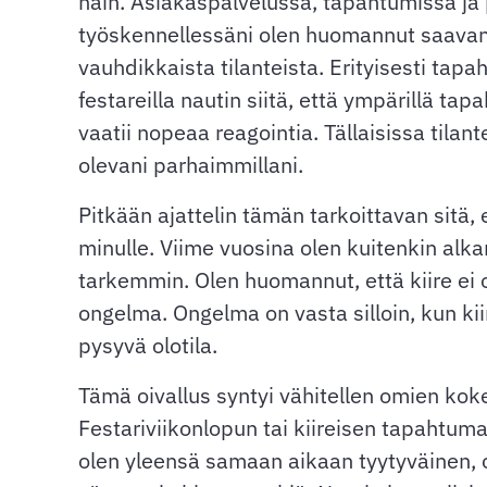
näin. Asiakaspalvelussa, tapahtumissa ja 
työskennellessäni olen huomannut saavan
vauhdikkaista tilanteista. Erityisesti tap
festareilla nautin siitä, että ympärillä tap
vaatii nopeaa reagointia. Tällaisissa tilan
olevani parhaimmillani.
Pitkään ajattelin tämän tarkoittavan sitä, e
minulle. Viime vuosina olen kuitenkin alka
tarkemmin. Olen huomannut, että kiire ei 
ongelma. Ongelma on vasta silloin, kun kii
pysyvä olotila.
Tämä oivallus syntyi vähitellen omien ko
Festariviikonlopun tai kiireisen tapahtum
olen yleensä samaan aikaan tyytyväinen, 