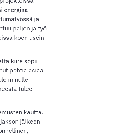
projekteissa
i energiaa
ahtumatyössä ja
ahtuu paljon ja työ
teissa koen usein
ttä kiire sopii
nut pohtia asiaa
ole minulle
reestä tulee
kemusten kautta.
ajakson jälkeen
onnellinen,