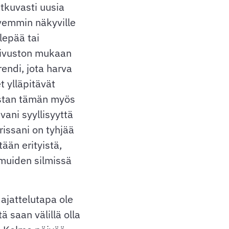
tkuvasti uusia
rvemmin näkyville
lepää tai
sivuston mukaan
rendi, jota harva
 ylläpitävät
istan tämän myös
ani syyllisyyttä
erissani on tyhjää
ään erityistä,
muiden silmissä
ajattelutapa ole
ä saan välillä olla