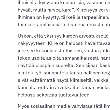
ihmiseltä kysytään kuulumisia, vastaus on
hyvää, mutta hirveä kiire”. Kiireisyys voi vi
ihminen on kysytty, tärkeä ja tarpeellinen.
toimia eräänlaisena todisteena omasta a
Uskon, että yksi syy kiireen arvostukselle l
näkyvyyteen. Kiire on helposti havaittavaa
juoksee kokouksesta toiseen, vastaa jatkuv
tekee useita asioita samanaikaisesti, hä
näyttää ulospäin suurelta. Sen sijaan kesk
ajattelutyö, suunnittelu tai rauhallinen o
eivät välttämättä näytä kiireiseltä, vaikka 
kannalta erittäin arvokkaita. Tämän vuoksi
helposti sekoittaa tuottavuuteen.
Myös sosiaalinen media vahvistaa tätä ilm