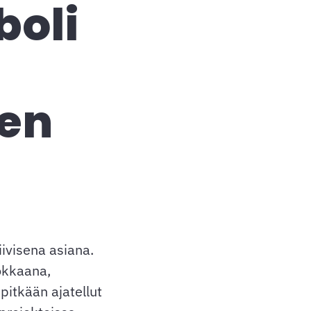
boli
en
iivisena asiana.
okkaana,
pitkään ajatellut