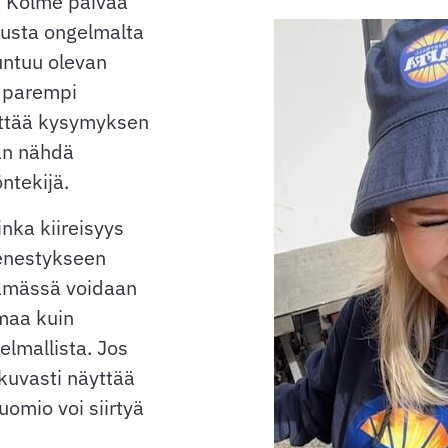
. Kolme päivää
inusta ongelmalta
untuu olevan
a parempi
ättää kysymyksen
aan nähdä
ntekijä.
nka kiireisyys
enestykseen
lämässä voidaan
maa kuin
elmallista. Jos
tkuvasti näyttää
uomio voi siirtyä