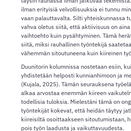
täysin rauhassa ilman jatkuvaa tekemistä
ilman erityisiä velvollisuuksia ei tunnu m
vaan palauttavalta. Silti yhteiskunnassa t
vahva oletus siitä, että aktiivisuus on ain
vaihtoehto kuin pysähtyminen. Tämä her
siitä, miksi rauhallinen työntekijä saatet
vähemmän sitoutuneena kuin kiireinen työ
Duunitorin kolumnissa nostetaan esiin, kui
yhdistetään helposti kunnianhimoon ja m
(Kujala, 2025). Tämän seurauksena työe
alkaa arvostaa enemmän kiireen vaikutel
todellisia tuloksia. Mielestäni tämä on ong
työntekijät kokevat, että heidän täytyy ja
kiireisiltä osoittaakseen sitoutumistaan, h
pois työn laadusta ja vaikuttavuudesta.