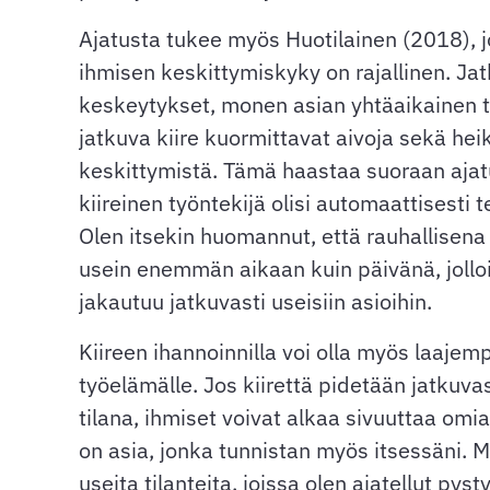
Ajatusta tukee myös Huotilainen (2018),
ihmisen keskittymiskyky on rajallinen. Ja
keskeytykset, monen asian yhtäaikainen 
jatkuva kiire kuormittavat aivoja sekä hei
keskittymistä. Tämä haastaa suoraan ajatu
kiireinen työntekijä olisi automaattisesti 
Olen itsekin huomannut, että rauhallisen
usein enemmän aikaan kuin päivänä, jollo
jakautuu jatkuvasti useisiin asioihin.
Kiireen ihannoinnilla voi olla myös laajem
työelämälle. Jos kiirettä pidetään jatkuva
tilana, ihmiset voivat alkaa sivuuttaa omi
on asia, jonka tunnistan myös itsessäni. Mi
useita tilanteita, joissa olen ajatellut pys