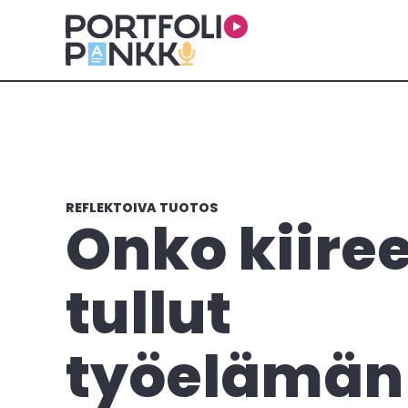
Siirry sisältöön
REFLEKTOIVA TUOTOS
Onko kiire
tullut
työelämän