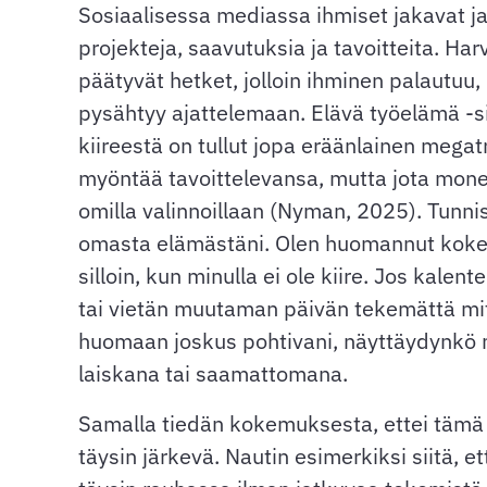
Sosiaalisessa mediassa ihmiset jakavat ja
projekteja, saavutuksia ja tavoitteita. Ha
päätyvät hetket, jolloin ihminen palautuu, 
pysähtyy ajattelemaan. Elävä työelämä -
kiireestä on tullut jopa eräänlainen megat
myöntää tavoittelevansa, mutta jota monet
omilla valinnoillaan (Nyman, 2025). Tunn
omasta elämästäni. Olen huomannut kokev
silloin, kun minulla ei ole kiire. Jos kalent
tai vietän muutaman päivän tekemättä mit
huomaan joskus pohtivani, näyttäydynkö 
laiskana tai saamattomana.
Samalla tiedän kokemuksesta, ettei tämä 
täysin järkevä. Nautin esimerkiksi siitä, ett