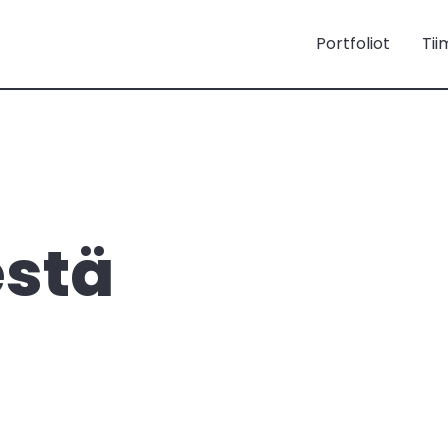
Portfoliot
Tii
estä