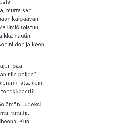
sestä
aa, mutta sen
maan kaipaavani
ma ilmiö toistuu
aikka nautin
tsen niiden jälkeen
aajempaa
an niin paljon?
ahkerammalta kuin
a tehokkaasti?
yöelämän uudeksi
tui tutulta.
iheena. Kun