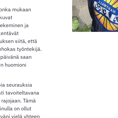
 jonka mukaan
tkuvat
tekeminen ja
kentävät
ksen siitä, että
tehokas työntekijä.
a päivänä saan
in huomioni
pia seurauksia
sti tavoiteltavana
a rajojaan. Tämä
nulla on ollut
tyväni vielä yhteen