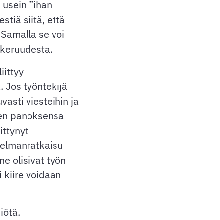
 usein ”ihan
estiä siitä, että
 Samalla se voi
hkeruudesta.
iittyy
. Jos työntekijä
asti viesteihin ja
nen panoksensa
ittynyt
ngelmanratkaisu
ne olisivat työn
 kiire voidaan
iötä.