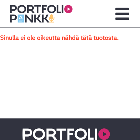
Siirry sisältöön
Avaa pä
Sinulla ei ole oikeutta nähdä tätä tuotosta.