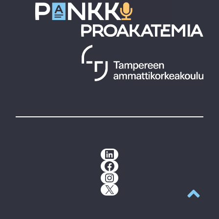
LinkedIn
Facebook
Instagram
X
Takaisin y