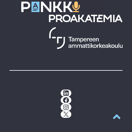
LinkedIn
Facebook
Instagram
X
Takaisin y