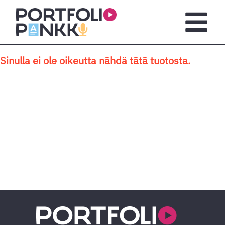
Siirry sisältöön
Avaa pä
Sinulla ei ole oikeutta nähdä tätä tuotosta.