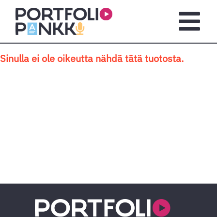
Siirry sisältöön
Avaa pä
Sinulla ei ole oikeutta nähdä tätä tuotosta.