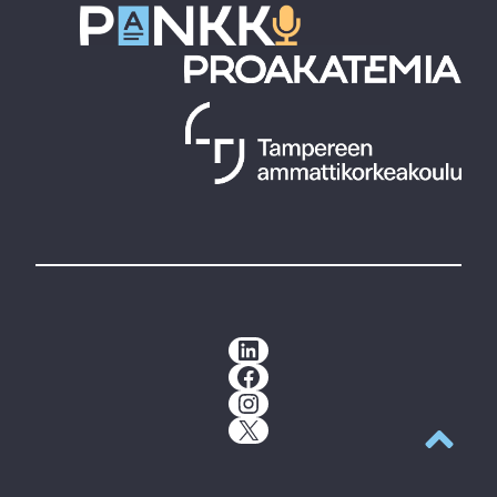
LinkedIn
Facebook
Instagram
X
Takaisin y