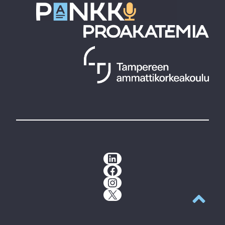
LinkedIn
Facebook
Instagram
X
Takaisin y