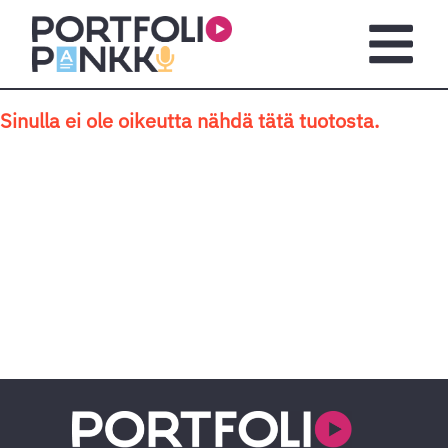
Siirry sisältöön
Avaa pä
Sinulla ei ole oikeutta nähdä tätä tuotosta.