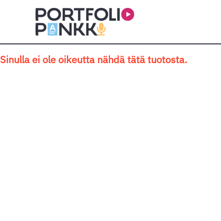
Siirry sisältöön
Sinulla ei ole oikeutta nähdä tätä tuotosta.