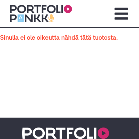
Siirry sisältöön
Avaa pä
Sinulla ei ole oikeutta nähdä tätä tuotosta.