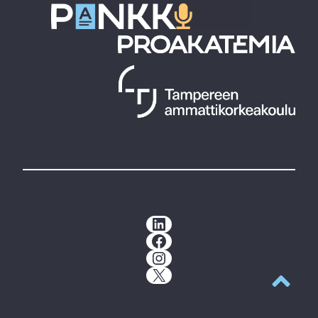
LinkedIn
Facebook
Instagram
X
Takaisin y