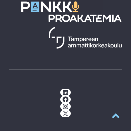
LinkedIn
Facebook
Instagram
X
Takaisin y