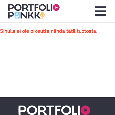
Siirry sisältöön
Avaa pä
Sinulla ei ole oikeutta nähdä tätä tuotosta.