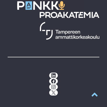
LinkedIn
Facebook
Instagram
X
Takaisin y