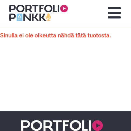
Siirry sisältöön
Avaa pä
Sinulla ei ole oikeutta nähdä tätä tuotosta.