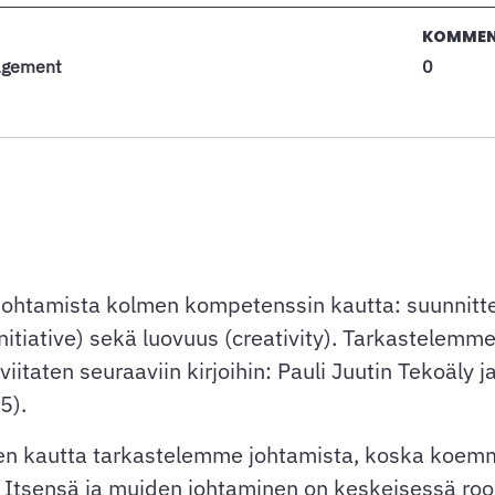
KOMMEN
nagement
0
 johtamista kolmen kompetenssin kautta: suunnitte
initiative) sekä luovuus (creativity). Tarkastelemm
itaten seuraaviin kirjoihin: Pauli Juutin Tekoäly
5).
den kautta tarkastelemme johtamista, koska koe
Itsensä ja muiden johtaminen on keskeisessä rool