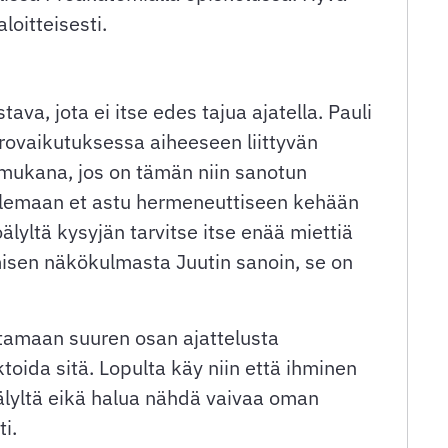
loitteisesti.
va, jota ei itse edes tajua ajatella. Pauli
rovaikutuksessa aiheeseen liittyvän
mukana, jos on tämän niin sanotun
ttelemaan et astu hermeneuttiseen kehään
lyltä kysyjän tarvitse itse enää miettiä
misen näkökulmasta Juutin sanoin, se on
stamaan suuren osan ajattelusta
oida sitä. Lopulta käy niin että ihminen
älyltä eikä halua nähdä vaivaa oman
i.