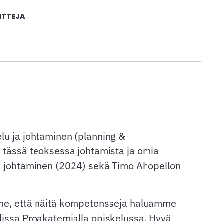
TTEJA
lu ja johtaminen (planning &
e tässä teoksessa johtamista ja omia
 ja johtaminen (2024) sekä Timo Ahopellon
mme, että näitä kompetensseja haluamme
issa Proakatemialla opiskelussa. Hyvä