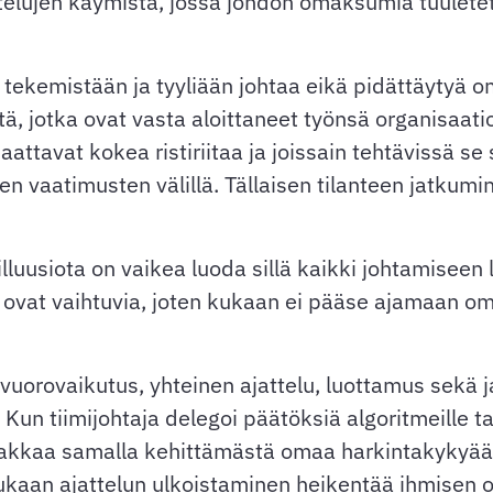
stelujen käymistä, jossa johdon omaksumia tuuletett
 tekemistään ja tyyliään johtaa eikä pidättäytyä 
itä, jotka ovat vasta aloittaneet työnsä organisaat
 saattavat kokea ristiriitaa ja joissain tehtävissä
ten vaatimusten välillä. Tällaisen tilanteen jatku
luusiota on vaikea luoda sillä kaikki johtamiseen li
 ovat vaihtuvia, joten kukaan ei pääse ajamaan o
 vuorovaikutus, yhteinen ajattelu, luottamus sekä 
 Kun tiimijohtaja delegoi päätöksiä algoritmeille 
än lakkaa samalla kehittämästä omaa harkintakykyä
ukaan ajattelun ulkoistaminen heikentää ihmisen o