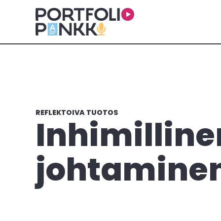
Siirry sisältöön
REFLEKTOIVA TUOTOS
Inhimilline
johtamine