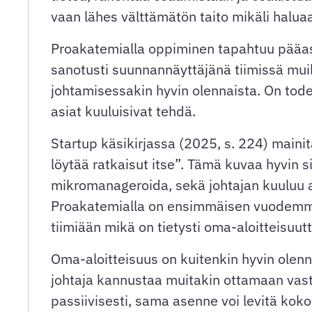
vaan lähes välttämätön taito mikäli haluaa
Proakatemialla oppiminen tapahtuu pääasia
sanotusti suunnannäyttäjänä tiimissä mui
johtamisessakin hyvin olennaista. On todel
asiat kuuluisivat tehdä.
Startup käsikirjassa (2025, s. 224) mainit
löytää ratkaisut itse”. Tämä kuvaa hyvin s
mikromanageroida, sekä johtajan kuuluu au
Proakatemialla on ensimmäisen vuodemme a
tiimiään mikä on tietysti oma-aloitteisuu
Oma-aloitteisuus on kuitenkin hyvin olenna
johtaja kannustaa muitakin ottamaan vastu
passiivisesti, sama asenne voi levitä koko 