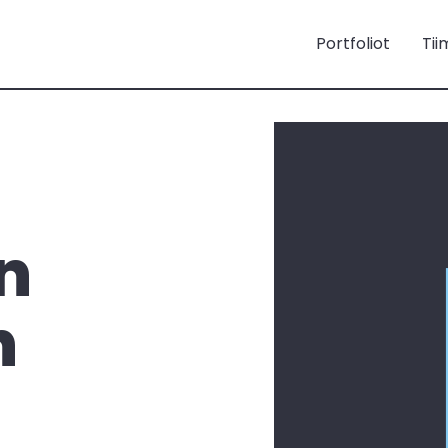
Portfoliot
Tii
n
n