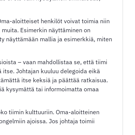
a-aloitteiset henkilöt voivat toimia niin
a muita. Esimerkin näyttäminen on
ysty näyttämään mallia ja esimerkkiä, miten
ioista – vaan mahdollistaa se, että tiimi
ä itse. Johtajan kuuluu delegoida eikä
ämättä itse keksiä ja päättää ratkaisua.
siä kysymättä tai informoimatta omaa
ko tiimin kulttuuriin. Oma-aloitteinen
gelmiin ajoissa. Jos johtaja toimii