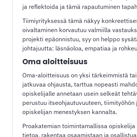
ja reflektoida ja tämä rapautuminen tapa
Tiimiyrityksessä tämä näkyy konkreettisest
oivaltaminen korvautuu valmiilla vastauks
projekti epäonnistuu, syy on helppo sysätä
johtajuutta: läsnäoloa, empatiaa ja rohke
Oma aloitteisuus
Oma-aloitteisuus on yksi tärkeimmistä tai
jatkuvaa ohjausta, tarttua nopeasti mahdo
opiskelijalle annetaan usein selkeät tehtä
perustuu itseohjautuvuuteen, tiimityöhön
opiskelijan menestyksen kannalta.
Proakatemian toimintamallissa opiskelija e
tietoa, rakentaa osaamistaan ja osallistua