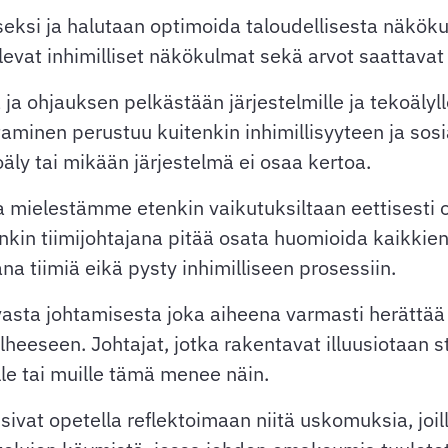
ksi ja halutaan optimoida taloudellisesta näkökul
 olevat inhimilliset näkökulmat sekä arvot saattav
 ja ohjauksen pelkästään järjestelmille ja tekoälyl
aminen perustuu kuitenkin inhimillisyyteen ja sos
koäly tai mikään järjestelmä ei osaa kertoa.
 mielestämme etenkin vaikutuksiltaan eettisesti
sinkin tiimijohtajana pitää osata huomioida kaikkie
na tiimiä eikä pysty inhimilliseen prosessiin.
ovasta johtamisesta joka aiheena varmasti herättää
alheeseen. Johtajat, jotka rakentavat illuusiotaan s
le tai muille tämä menee näin.
sivat opetella reflektoimaan niitä uskomuksia, jo