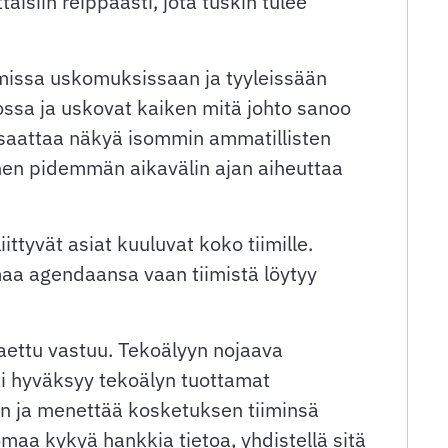
aisiin reippaasti, jota tuskin tulee
omissa uskomuksissaan ja tyyleissään
iossa ja uskovat kaiken mitä johto sanoo
 se saattaa näkyä isommin ammatillisten
minen pidemmän aikavälin ajan aiheuttaa
ittyvät asiat kuuluvat koko tiimille.
maa agendaansa vaan tiimistä löytyy
jaettu vastuu. Tekoälyyn nojaava
tai hyväksyy tekoälyn tuottamat
än ja menettää kosketuksen tiiminsä
maa kykyä hankkia tietoa, yhdistellä sitä