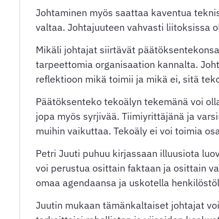
Johtaminen myös saattaa kaventua teknise
valtaa. Johtajuuteen vahvasti liitoksissa
Mikäli johtajat siirtävät päätöksentekonsa
tarpeettomia organisaation kannalta. Joht
reflektioon mikä toimii ja mikä ei, sitä te
Päätöksenteko tekoälyn tekemänä voi olla
jopa myös syrjivää. Tiimiyrittäjänä ja var
muihin vaikuttaa. Tekoäly ei voi toimia osa
Petri Juuti puhuu kirjassaan illuusiota lu
voi perustua osittain faktaan ja osittain v
omaa agendaansa ja uskotella henkilöstöl
Juutin mukaan tämänkaltaiset johtajat voi