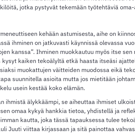
nkilöitä, jotka pystyvät tekemään työtehtäviä oma-a
meneuttiseen kehään astumisesta, aihe on kiinnosta
ässä ihminen on jatkuvasti käynnissä olevassa vuo
tojen kanssa”. Ihminen muokkautuu myös itse sen 
s kysyt kaiken tekoälyltä etkä haasta itseäsi aja
siaksi muokattujen väitteiden muodossa eikä tekoä
apa suunnitella asioita mutta jos mietitään johta
skelu usein kestää koko elämän.
an ihmistä älykkäämpi, se aiheuttaa ihmiset ulkoi
n omaa kykyä hankkia tietoa, yhdistellä ja reflekt
poimman kautta, joka tässä tapauksessa tulee teko
 Juuti viittaa kirjassaan ja sitä painottaa vahvast