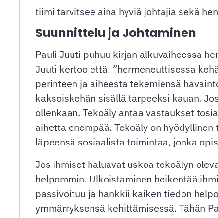
tiimi tarvitsee aina hyviä johtajia sekä he
Suunnittelu ja Johtaminen
Pauli Juuti puhuu kirjan alkuvaiheessa her
Juuti kertoo että: ”hermeneuttisessa keh
perinteen ja aiheesta tekemiensä havain
kaksoiskehän sisällä tarpeeksi kauan. Jo
ollenkaan. Tekoäly antaa vastaukset tosia
aihetta enempää. Tekoäly on hyödyllinen t
läpeensä sosiaalista toimintaa, jonka opi
Jos ihmiset haluavat uskoa tekoälyn olev
helpommin. Ulkoistaminen heikentää ihmise
passivoituu ja hankkii kaiken tiedon hel
ymmärryksensä kehittämisessä. Tähän Pauli