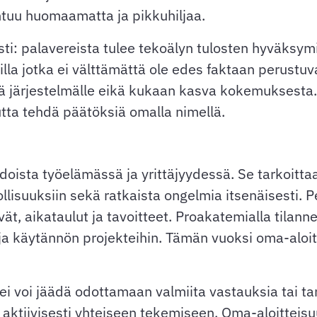
htuu huomaamatta ja pikkuhiljaa.
i: palavereista tulee tekoälyn tulosten hyväksymis
illa jotka ei välttämättä ole edes faktaan perustuv
 järjestelmälle eikä kukaan kasva kokemuksesta. In
utta tehdä päätöksiä omalla nimellä.
doista työelämässä ja yrittäjyydessä. Se tarkoitt
llisuuksiin sekä ratkaista ongelmia itsenäisesti.
vät, aikataulut ja tavoitteet. Proakatemialla tilan
 ja käytännön projekteihin. Tämän vuoksi oma-alo
i voi jäädä odottamaan valmiita vastauksia tai tar
 aktiivisesti yhteiseen tekemiseen. Oma-aloitteisu