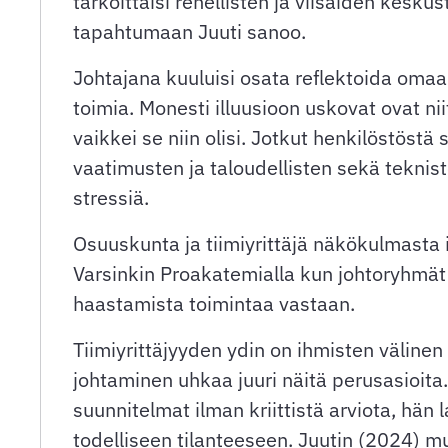
tarkoittaisi rehellisten ja viisaiden kesku
tapahtumaan Juuti sanoo.
Johtajana kuuluisi osata reflektoida omaa
toimia. Monesti illuusioon uskovat ovat ni
vaikkei se niin olisi. Jotkut henkilöstöstä
vaatimusten ja taloudellisten sekä teknis
stressiä.
Osuuskunta ja tiimiyrittäjä näkökulmasta il
Varsinkin Proakatemialla kun johtoryhmät
haastamista toimintaa vastaan.
Tiimiyrittäjyyden ydin on ihmisten välinen
johtaminen uhkaa juuri näitä perusasioita.
suunnitelmat ilman kriittistä arviota, h
todelliseen tilanteeseen. Juutin (2024) m