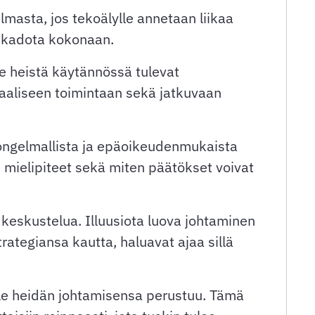
masta, jos tekoälylle annetaan liikaa
at kadota kokonaan.
le heistä käytännössä tulevat
iaaliseen toimintaan sekä jatkuvaan
 ongelmallista ja epäoikeudenmukaista
n mielipiteet sekä miten päätökset voivat
 keskustelua. Illuusiota luova johtaminen
trategiansa kautta, haluavat ajaa sillä
ille heidän johtamisensa perustuu. Tämä