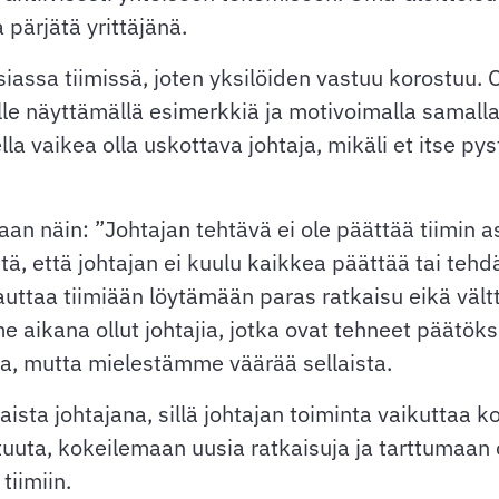
 pärjätä yrittäjänä.
ssa tiimissä, joten yksilöiden vastuu korostuu. Om
lle näyttämällä esimerkkiä ja motivoimalla samall
la vaikea olla uskottava johtaja, mikäli et itse p
aan näin: ”Johtajan tehtävä ei ole päättää tiimin as
itä, että johtajan ei kuulu kaikkea päättää tai tehd
ttaa tiimiään löytämään paras ratkaisu eikä vältt
ikana ollut johtajia, jotka ovat tehneet päätök
tta, mutta mielestämme väärää sellaista.
ista johtajana, sillä johtajan toiminta vaikuttaa ko
uta, kokeilemaan uusia ratkaisuja ja tarttumaan on
tiimiin.