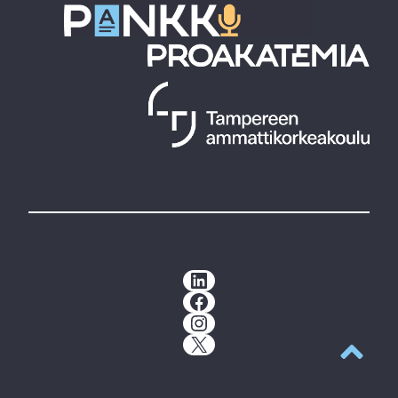
LinkedIn
Facebook
Instagram
X
Takaisin y