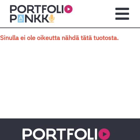
Siirry sisältöön
Avaa pä
Sinulla ei ole oikeutta nähdä tätä tuotosta.