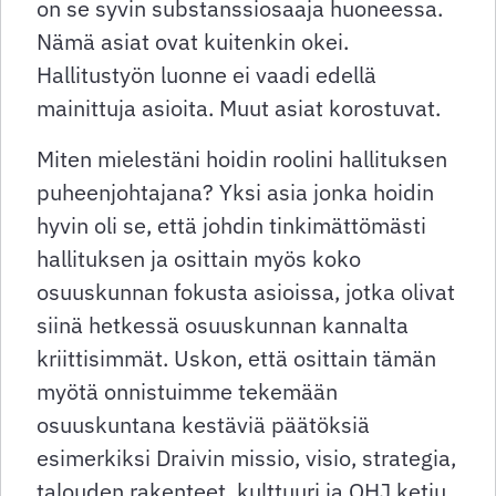
on se syvin substanssiosaaja huoneessa.
Nämä asiat ovat kuitenkin okei.
Hallitustyön luonne ei vaadi edellä
mainittuja asioita. Muut asiat korostuvat.
Miten mielestäni hoidin roolini hallituksen
puheenjohtajana? Yksi asia jonka hoidin
hyvin oli se, että johdin tinkimättömästi
hallituksen ja osittain myös koko
osuuskunnan fokusta asioissa, jotka olivat
siinä hetkessä osuuskunnan kannalta
kriittisimmät. Uskon, että osittain tämän
myötä onnistuimme tekemään
osuuskuntana kestäviä päätöksiä
esimerkiksi Draivin missio, visio, strategia,
talouden rakenteet, kulttuuri ja OHJ ketju.