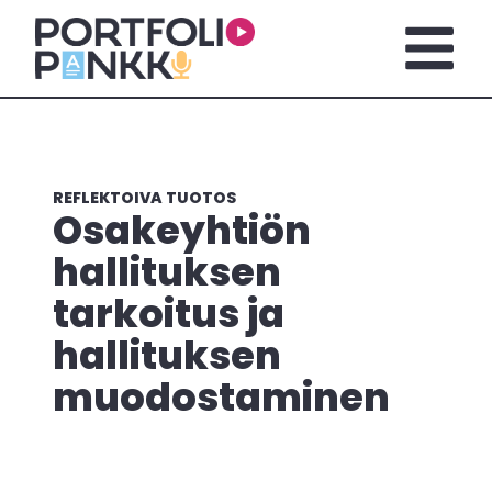
Siirry sisältöön
Avaa pä
REFLEKTOIVA TUOTOS
Osakeyhtiön
hallituksen
tarkoitus ja
hallituksen
muodostaminen