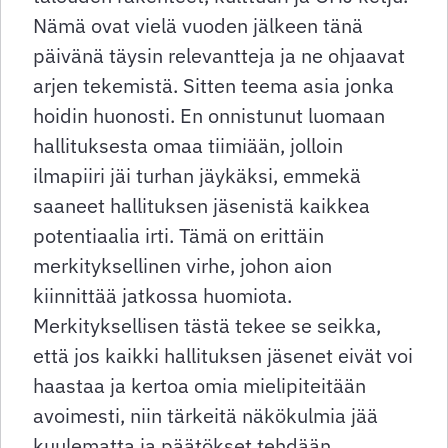
Nämä ovat vielä vuoden jälkeen tänä
päivänä täysin relevantteja ja ne ohjaavat
arjen tekemistä. Sitten teema asia jonka
hoidin huonosti. En onnistunut luomaan
hallituksesta omaa tiimiään, jolloin
ilmapiiri jäi turhan jäykäksi, emmekä
saaneet hallituksen jäsenistä kaikkea
potentiaalia irti. Tämä on erittäin
merkityksellinen virhe, johon aion
kiinnittää jatkossa huomiota.
Merkityksellisen tästä tekee se seikka,
että jos kaikki hallituksen jäsenet eivät voi
haastaa ja kertoa omia mielipiteitään
avoimesti, niin tärkeitä näkökulmia jää
kuulematta ja päätökset tehdään