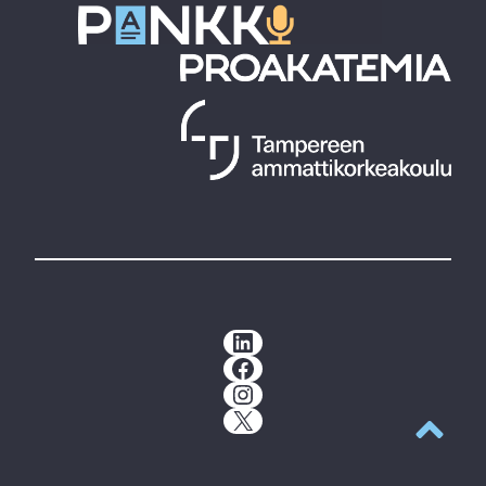
LinkedIn
Facebook
Instagram
X
Takaisin y