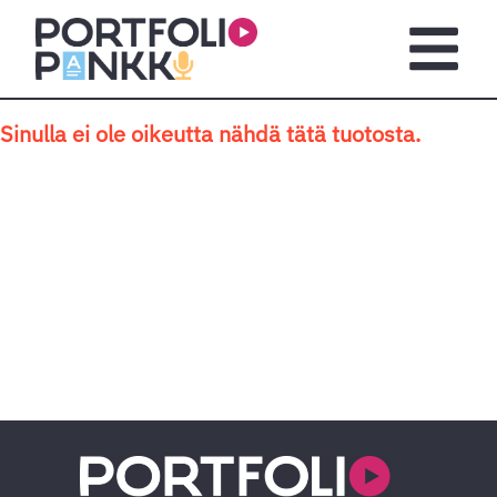
Siirry sisältöön
Avaa pä
Sinulla ei ole oikeutta nähdä tätä tuotosta.