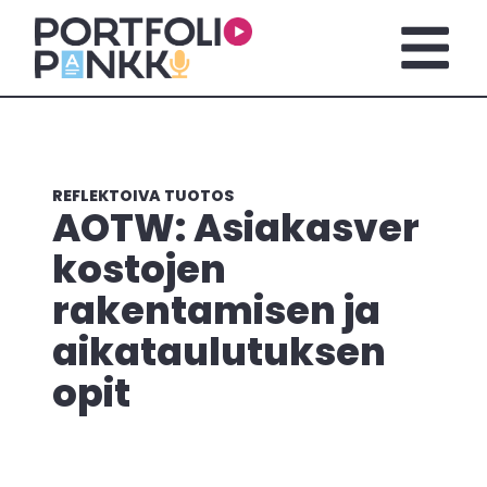
Skip to main content
Open m
REFLEKTOIVA TUOTOS
AOTW: Asiakasver
kostojen
rakentamisen ja
aikataulutuksen
opit