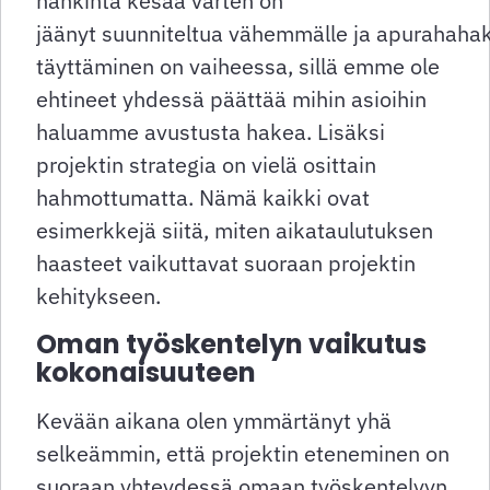
hankinta kesää varten on
jäänyt suunniteltua vähemmälle ja apurahah
täyttäminen on vaiheessa, sillä emme ole
ehtineet yhdessä päättää mihin asioihin
haluamme avustusta hakea. Lisäksi
projektin strategia on vielä osittain
hahmottumatta. Nämä kaikki ovat
esimerkkejä siitä, miten aikataulutuksen
haasteet vaikuttavat suoraan projektin
kehitykseen.
Oman työskentelyn vaikutus
kokonaisuuteen
Kevään aikana olen ymmärtänyt yhä
selkeämmin, että projektin eteneminen on
suoraan yhteydessä omaan työskentelyyn.