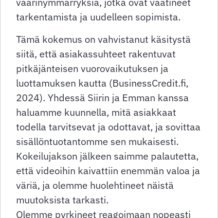
väärinymmärryksiä, jotka ovat vaatineet
tarkentamista ja uudelleen sopimista.
Tämä kokemus on vahvistanut käsitystä
siitä, että asiakassuhteet rakentuvat
pitkäjänteisen vuorovaikutuksen ja
luottamuksen kautta (BusinessCredit.fi,
2024). Yhdessä Siirin ja Emman kanssa
haluamme kuunnella, mitä asiakkaat
todella tarvitsevat ja odottavat, ja sovittaa
sisällöntuotantomme sen mukaisesti.
Kokeilujakson jälkeen saimme palautetta,
että videoihin kaivattiin enemmän valoa ja
väriä, ja olemme huolehtineet näistä
muutoksista tarkasti.
Olemme pyrkineet reagoimaan nopeasti