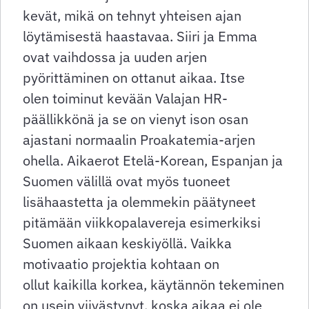
kevät, mikä on tehnyt yhteisen ajan
löytämisestä haastavaa. Siiri ja Emma
ovat vaihdossa ja uuden arjen
pyörittäminen on ottanut aikaa. Itse
olen toiminut kevään Valajan HR-
päällikkönä ja se on vienyt ison osan
ajastani normaalin Proakatemia-arjen
ohella. Aikaerot Etelä-Korean, Espanjan ja
Suomen välillä ovat myös tuoneet
lisähaastetta ja olemmekin päätyneet
pitämään viikkopalavereja esimerkiksi
Suomen aikaan keskiyöllä. Vaikka
motivaatio projektia kohtaan on
ollut kaikilla korkea, käytännön tekeminen
on usein viivästynyt, koska aikaa ei ole