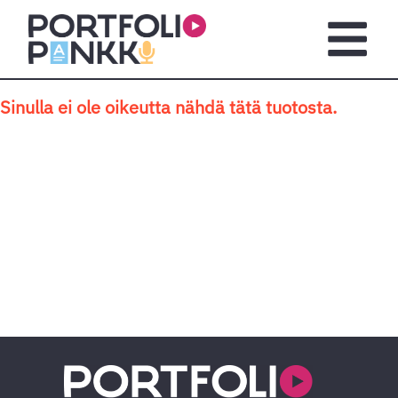
Siirry sisältöön
Avaa pä
Sinulla ei ole oikeutta nähdä tätä tuotosta.