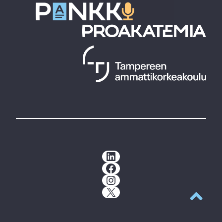
LinkedIn
Facebook
Instagram
X
Takaisin y