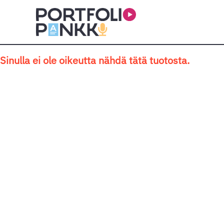
Siirry sisältöön
Sinulla ei ole oikeutta nähdä tätä tuotosta.