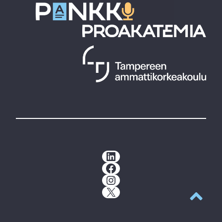
LinkedIn
Facebook
Instagram
X
Takaisin y