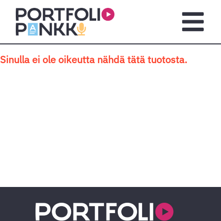
Siirry sisältöön
Avaa pä
Sinulla ei ole oikeutta nähdä tätä tuotosta.