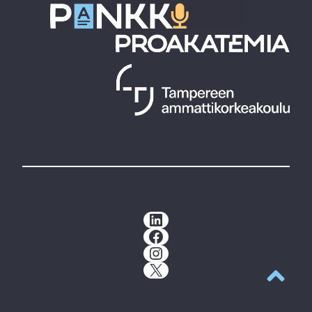
LinkedIn
Facebook
Instagram
X
Takaisin y