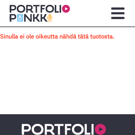
Siirry sisältöön
Avaa pä
Sinulla ei ole oikeutta nähdä tätä tuotosta.