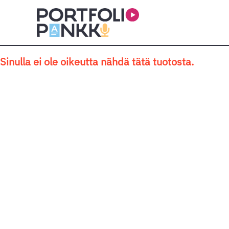
Siirry sisältöön
Sinulla ei ole oikeutta nähdä tätä tuotosta.