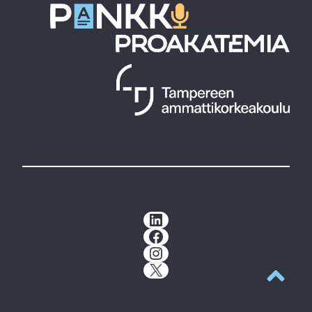
LinkedIn
Facebook
Instagram
X
Takaisin y