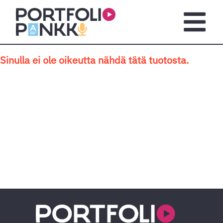
Siirry sisältöön
Avaa pä
Sinulla ei ole oikeutta nähdä tätä tuotosta.