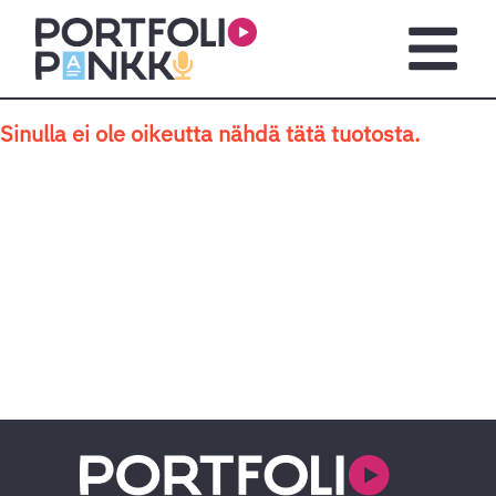
Siirry sisältöön
Avaa pä
Sinulla ei ole oikeutta nähdä tätä tuotosta.