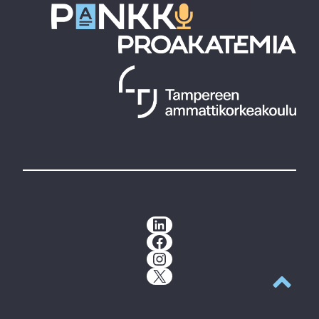
LinkedIn
Facebook
Instagram
X
Takaisin y