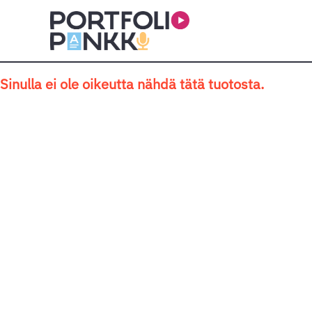
Siirry sisältöön
Sinulla ei ole oikeutta nähdä tätä tuotosta.