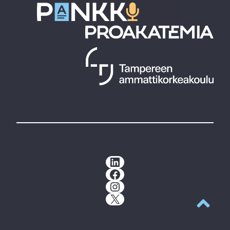
LinkedIn
Facebook
Instagram
X
Takaisin y