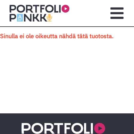
Siirry sisältöön
Avaa pä
Sinulla ei ole oikeutta nähdä tätä tuotosta.