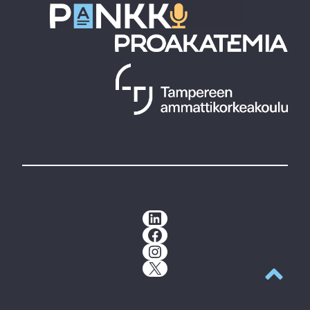
LinkedIn
Facebook
Instagram
X
Takaisin y