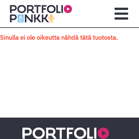
Siirry sisältöön
Avaa pä
Sinulla ei ole oikeutta nähdä tätä tuotosta.