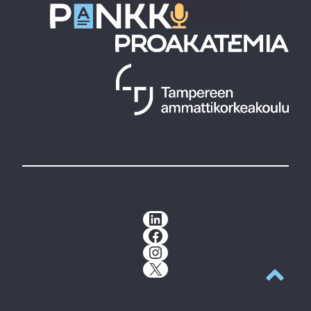
LinkedIn
Facebook
Instagram
X
Takaisin y