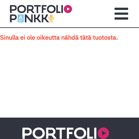
Siirry sisältöön
Avaa pä
Sinulla ei ole oikeutta nähdä tätä tuotosta.