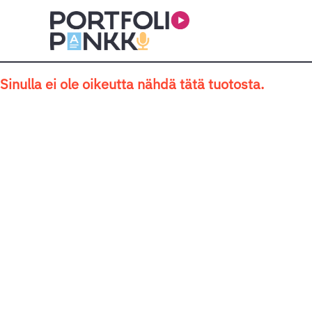
Siirry sisältöön
Sinulla ei ole oikeutta nähdä tätä tuotosta.