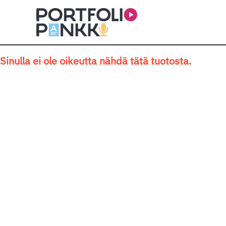
Siirry sisältöön
Sinulla ei ole oikeutta nähdä tätä tuotosta.