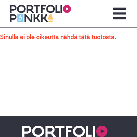
Siirry sisältöön
Avaa pä
Sinulla ei ole oikeutta nähdä tätä tuotosta.