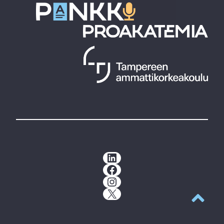
LinkedIn
Facebook
Instagram
X
Takaisin y