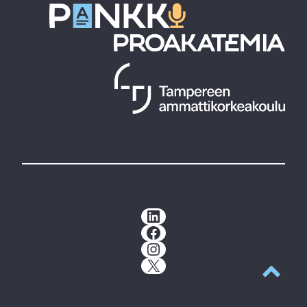
LinkedIn
Facebook
Instagram
X
Takaisin y