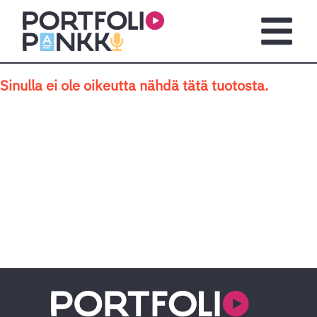
Siirry sisältöön
Avaa pä
Sinulla ei ole oikeutta nähdä tätä tuotosta.