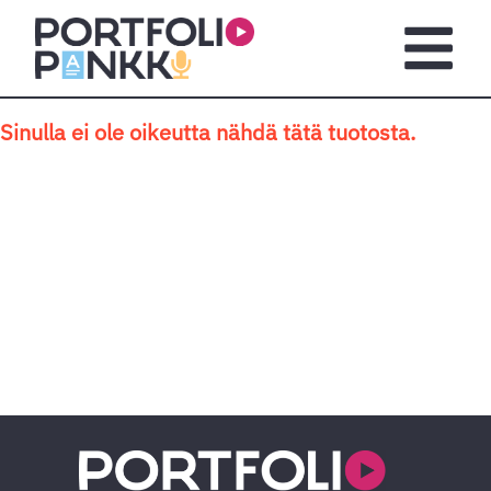
Siirry sisältöön
Avaa pä
Sinulla ei ole oikeutta nähdä tätä tuotosta.