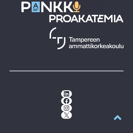
LinkedIn
Facebook
Instagram
X
Takaisin y